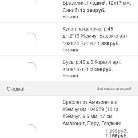
Бразилия, Гладкий, 12х17 мм,
Синий)
13 390
руб.
Новинка
Кулон на цепочке р.45
д.12*16 Жемчуг Барокко арт
103974 Вес 6 г
1 889
руб.
Новинка
Бусы р.45 д.5 Коралл арт.
24081075-1
2 499
руб.
Новинка
Скидка!
Все товары со скидкой
Браслет из Амазонита с
Жемчугом 104279 (10 гр,
Жемчуг, 6,5 мм, 17 см,
Амазонит, Перу, Гладкий/
1 299
руб.
1 156
руб.