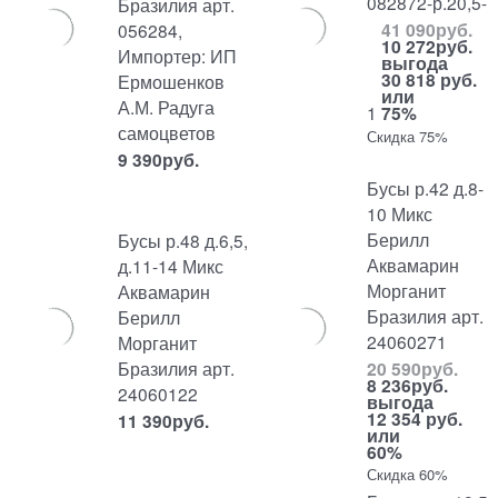
082872-р.20,5-
Бразилия арт.
41 090
руб.
056284,
10 272
руб.
Импортер: ИП
выгода
30 818 руб.
Ермошенков
или
А.М. Радуга
1
75%
самоцветов
Скидка 75%
9 390
руб.
Бусы р.42 д.8-
10 Микс
Берилл
Бусы р.48 д.6,5,
Аквамарин
д.11-14 Микс
Морганит
Аквамарин
Бразилия арт.
Берилл
24060271
Морганит
Бразилия арт.
20 590
руб.
8 236
руб.
24060122
выгода
12 354 руб.
11 390
руб.
или
60%
Скидка 60%