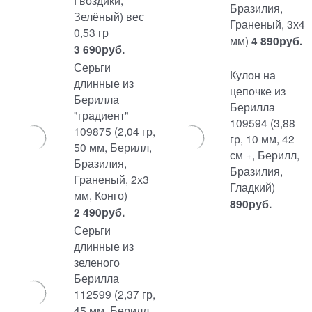
Гвоздики,
Бразилия,
Зелёный) вес
Граненый, 3х4
0,53 гр
мм)
4 890
руб.
3 690
руб.
Серьги
Кулон на
длинные из
цепочке из
Берилла
Берилла
"градиент"
109594 (3,88
109875 (2,04 гр,
гр, 10 мм, 42
50 мм, Берилл,
см +, Берилл,
Бразилия,
Бразилия,
Граненый, 2х3
Гладкий)
мм, Конго)
890
руб.
2 490
руб.
Серьги
длинные из
зеленого
Берилла
112599 (2,37 гр,
45 мм, Берилл,