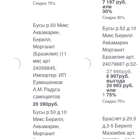
7 197 руб.
Скидка 75%
или
30%
Скидка 30%
Бусы р.50 Микс
Бусы р.52 д.10
Аквамарин,
Микс Берилл
Берилл,
Аквамарин
Морганит
Морганит
(Бразилия) (11
Бразилия арт.
мм) арт
24079687-р.52-
24058845,
27 990
руб.
Импортер: ИП
6 997
руб.
выгода
Ермошенков
20 993 руб.
А.М. Радуга
или
1
75%
самоцветов
Скидка 75%
20 390
руб.
Бусы р.50 д.10
Браслет р.20,5
Микс Берилл,
д.3-5 Берилл
Аквамарин,
Мазомбик арт.
Морганит