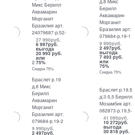
д.8 Микс
Микс Берилл
Берилл
Аквамарин
Аквамарин
Морганит
Морганит
Бразилия арт.
Бразилия арт:
24079687-р.52-
079684-р.19-1
27 990
руб.
9 990
руб.
6 997
руб.
2 497
руб.
выгода
выгода
20 993 руб.
7 493 руб.
или
или
2
75%
75%
Скидка 75%
Скидка 75%
Браслет р.19
д.8 Микс
Браслет р.19,5
Берилл
д.3-5,5 Берилл
Аквамарин
Мозамбик арт.
Морганит
082873-р.19,5-
Бразилия арт:
41 090
руб.
079684-р.19-2
10 272
руб.
выгода
9 990
руб.
30 818 руб.
2 497
руб.