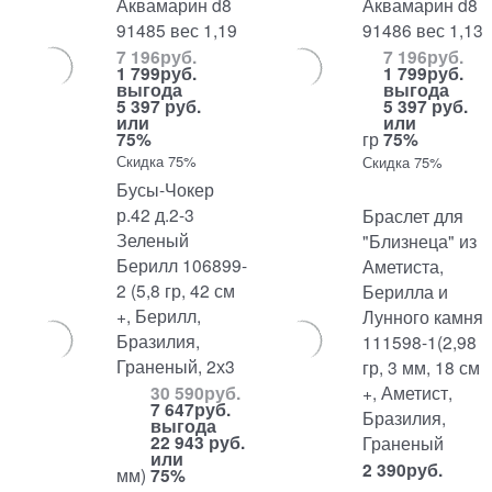
Аквамарин d8
Аквамарин d8
91485 вес 1,19
91486 вес 1,13
7 196
руб.
7 196
руб.
1 799
руб.
1 799
руб.
выгода
выгода
5 397 руб.
5 397 руб.
или
или
75%
гр
75%
Скидка 75%
Скидка 75%
Бусы-Чокер
р.42 д.2-3
Браслет для
Зеленый
"Близнеца" из
Берилл 106899-
Аметиста,
2 (5,8 гр, 42 см
Берилла и
+, Берилл,
Лунного камня
Бразилия,
111598-1(2,98
Граненый, 2х3
гр, 3 мм, 18 см
+, Аметист,
30 590
руб.
7 647
руб.
Бразилия,
выгода
22 943 руб.
Граненый
или
2 390
руб.
мм)
75%