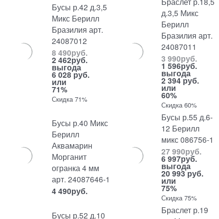
Браслет р.18,5
Бусы р.42 д.3,5
д.3,5 Микс
Микс Берилл
Берилл
Бразилия арт.
Бразилия арт.
24087012
24087011
8 490
руб.
3 990
руб.
2 462
руб.
1 596
руб.
выгода
выгода
6 028 руб.
2 394 руб.
или
или
71%
60%
Скидка 71%
Скидка 60%
Бусы р.55 д.6-
Бусы р.40 Микс
12 Берилл
Берилл
микс 086756-1
Аквамарин
27 990
руб.
Морганит
6 997
руб.
выгода
огранка 4 мм
20 993 руб.
арт. 24087646-1
или
75%
4 490
руб.
Скидка 75%
Браслет р.19
Бусы р.52 д.10