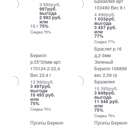
Бразилия арт
3 990
руб.
103490 Вес 8 г
997
руб.
выгода
4 490
руб.
2 993 руб.
1 033
руб.
или
выгода
10 г
75%
3 457 руб.
или
Скидка 75%
77%
Скидка 77%
Браслет р.16
Берилл
д.2-3мм
р.55*20мм арт.
Зеленый
170124-2-22,4
Берилл 106898
Вес 22,4 г
вес 2,59 гр
Бразилия
13 990
руб.
3 497
руб.
15 395
руб.
выгода
3 849
руб.
10 493 руб.
выгода
или
11 546 руб.
75%
или
Скидка 75%
75%
Скидка 75%
Пусеты Берилл
Пусеты Берилл