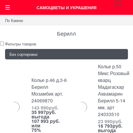
0
САМОЦВЕТЫ И УКРАШЕНИЯ
По Камню
Берилл
Фильтры товаров
Колье р.50
Микс Розовый
Колье р.46 д.3-6
кварц
Берилл
Мадагаскар
Мозамбик арт.
Аквамарин
24069870
Берилл 5-14
мм. арт
143 990
руб.
35 997
руб.
24033510
выгода
107 993 руб.
23 990
руб.
или
16 793
руб.
75%
выгода