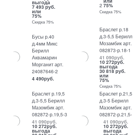
или
выгода
2
75%
7 493 руб.
или
Скидка 75%
75%
Скидка 75%
Браслет р.18
д.3-5,5 Берилл
Бусы р.40
Мозамбик арт.
д.4мм Микс
082873-р.18-1
Берилл
Аквамарин
41 090
руб.
10 272
руб.
Морганит арт.
выгода
30 818 руб.
24087646-2
или
4 490
руб.
75%
Скидка 75%
Браслет р.19,5
Браслет р.21,5
д.3-5,5 Берилл
д.3-5 Берилл
Мазомбик арт.
Мазомбик арт.
082872-р.19,5-3
082872-р.21,5-
41 090
руб.
41 090
руб.
10 272
руб.
10 272
руб.
выгода
выгода