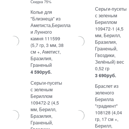
Скидка 75%
Серьги-пусеты
Колье для
с зеленым
"Близнеца" из
Бериллом
Аметиста,Берилла
109472-1 (4,5
и Лунного
мм, Берилл,
камня 111599
Бразилия,
(5,7 гр, 3 мм, 38
Граненый,
см +, Аметист,
Гвоздики,
Бразилия,
Зелёный) вес
Граненый
0,52 гр
4 590
руб.
3 690
руб.
Серьги-пусеты
Браслет из
с зеленым
зеленого
Бериллом
Берилла
109472-2 (4,5
"градиент"
мм, Берилл,
108128 (4,04
Бразилия,
гр, 17 см +,
Граненый,
Берилл,