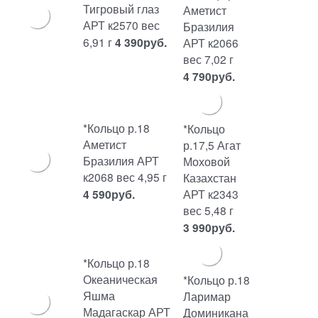
Тигровый глаз
Аметист
АРТ к2570 вес
Бразилия
6,91 г
4 390
руб.
АРТ к2066
вес 7,02 г
4 790
руб.
*Кольцо р.18
*Кольцо
Аметист
р.17,5 Агат
Бразилия АРТ
Моховой
к2068 вес 4,95 г
Казахстан
АРТ к2343
4 590
руб.
вес 5,48 г
3 990
руб.
*Кольцо р.18
Океаническая
*Кольцо р.18
Яшма
Ларимар
Мадагаскар АРТ
Доминикана