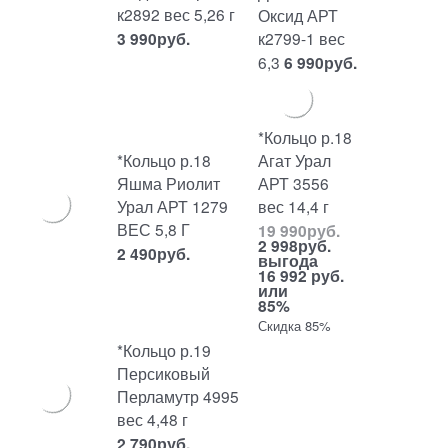
к2892 вес 5,26 г
Оксид АРТ
к2799-1 вес
3 990
руб.
6,3
6 990
руб.
*Кольцо р.18
*Кольцо р.18
Агат Урал
Яшма Риолит
АРТ 3556
Урал АРТ 1279
вес 14,4 г
ВЕС 5,8 Г
19 990
руб.
2 998
руб.
2 490
руб.
выгода
16 992 руб.
или
85%
Скидка 85%
*Кольцо р.19
Персиковый
Перламутр 4995
вес 4,48 г
2 790
руб.