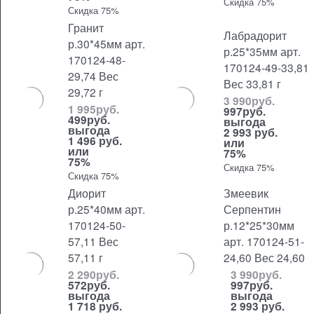
Скидка 75%
Скидка 75%
Гранит
Лабрадорит
р.30*45мм арт.
р.25*35мм арт.
170124-48-
170124-49-33,81
29,74 Вес
Вес 33,81 г
29,72 г
3 990
руб.
1 995
руб.
997
руб.
499
руб.
выгода
выгода
2 993 руб.
1 496 руб.
или
или
75%
75%
Скидка 75%
Скидка 75%
Диорит
Змеевик
р.25*40мм арт.
Серпентин
170124-50-
р.12*25*30мм
57,11 Вес
арт. 170124-51-
57,11 г
24,60 Вес 24,60
2 290
руб.
3 990
руб.
572
руб.
997
руб.
выгода
выгода
1 718 руб.
2 993 руб.