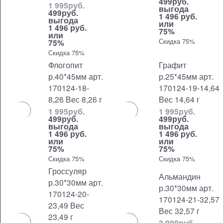
499
руб.
1 995
руб.
выгода
499
руб.
1 496 руб.
выгода
или
1 496 руб.
75%
или
Скидка 75%
75%
Скидка 75%
Флогопит
Графит
р.40*45мм арт.
р.25*45мм арт.
170124-18-
170124-19-14,64
8,26 Вес 8,26 г
Вес 14,64 г
1 995
руб.
1 995
руб.
499
руб.
499
руб.
выгода
выгода
1 496 руб.
1 496 руб.
или
или
75%
75%
Скидка 75%
Скидка 75%
Гроссуляр
Альмандин
р.30*30мм арт.
р.30*30мм арт.
170124-20-
170124-21-32,57
23,49 Вес
Вес 32,57 г
23,49 г
3 990
руб.