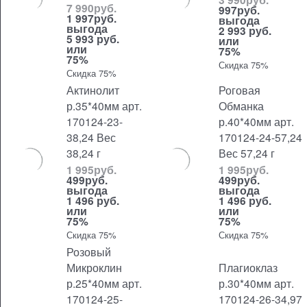
7 990
руб.
997
руб.
1 997
руб.
выгода
выгода
2 993 руб.
5 993 руб.
или
или
75%
75%
Скидка 75%
Скидка 75%
Актинолит
Роговая
р.35*40мм арт.
Обманка
170124-23-
р.40*40мм арт.
38,24 Вес
170124-24-57,24
38,24 г
Вес 57,24 г
1 995
руб.
1 995
руб.
499
руб.
499
руб.
выгода
выгода
1 496 руб.
1 496 руб.
или
или
75%
75%
Скидка 75%
Скидка 75%
Розовый
Микроклин
Плагиоклаз
р.25*40мм арт.
р.30*40мм арт.
170124-25-
170124-26-34,97