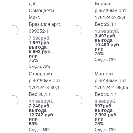
д.4
Берилл
Самоцветы
р.55*20мм арт.
Микс
170124-2-22,4
Бразилия арт:
Вес 22,4 г
099352-1
13 990
руб.
3 497
руб.
7 590
руб.
выгода
1 897
руб.
10 493 руб.
выгода
или
5 693 руб.
75%
или
Скидка 75%
75%
Скидка 75%
Ставролит
Магнетит
р.40*50мм арт.
р.40*45мм арт.
170124-3-30,1
170124-4-99,55
Вес 30,1 г
Вес 30,1 г
14 990
руб.
3 990
руб.
2 248
руб.
997
руб.
выгода
выгода
12 742 руб.
2 993 руб.
или
или
85%
75%
Скидка 85%
Скидка 75%