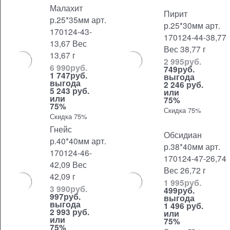
Малахит
Пирит
р.25*35мм арт.
р.25*30мм арт.
170124-43-
170124-44-38,77
13,67 Вес
Вес 38,77 г
13,67 г
2 995
руб.
6 990
руб.
749
руб.
1 747
руб.
выгода
выгода
2 246 руб.
5 243 руб.
или
или
75%
75%
Скидка 75%
Скидка 75%
Гнейс
Обсидиан
р.40*40мм арт.
р.38*40мм арт.
170124-46-
170124-47-26,74
42,09 Вес
Вес 26,72 г
42,09 г
1 995
руб.
3 990
руб.
499
руб.
997
руб.
выгода
выгода
1 496 руб.
2 993 руб.
или
или
75%
75%