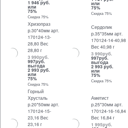
1 946 руб.
или
или
75%
75%
Скидка 75%
Скидка 75%
Хризопраз
Сердолик
р.30*40мм арт.
р.35*35мм арт.
170124-13-
170124-14-40,98
28,80 Вес
Вес 40,98 г
28,80 г
3 990
руб.
3 990
руб.
997
руб.
997
руб.
выгода
выгода
2 993 руб.
2 993 руб.
или
или
75%
75%
Скидка 75%
Скидка 75%
Горный
Хрусталь
Аметист
р.20*50мм арт.
р.25*30мм арт.
170124-15-
170124-16-16,84
23,16 Вес
Вес 16,84 г
23,16 г
1 995
руб.