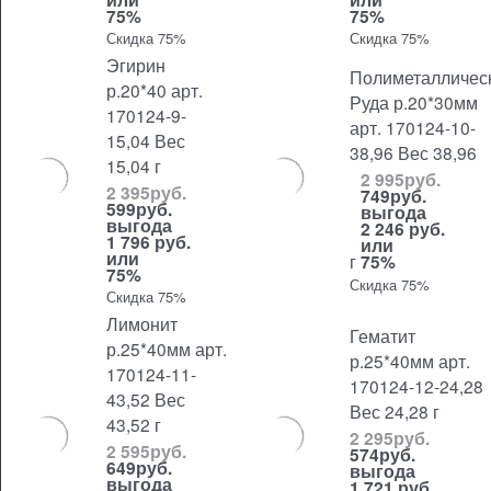
75%
75%
Скидка 75%
Скидка 75%
Эгирин
Полиметалличес
р.20*40 арт.
Руда р.20*30мм
170124-9-
арт. 170124-10-
15,04 Вес
38,96 Вес 38,96
15,04 г
2 995
руб.
2 395
руб.
749
руб.
599
руб.
выгода
выгода
2 246 руб.
1 796 руб.
или
или
г
75%
75%
Скидка 75%
Скидка 75%
Лимонит
Гематит
р.25*40мм арт.
р.25*40мм арт.
170124-11-
170124-12-24,28
43,52 Вес
Вес 24,28 г
43,52 г
2 295
руб.
2 595
руб.
574
руб.
649
руб.
выгода
выгода
1 721 руб.