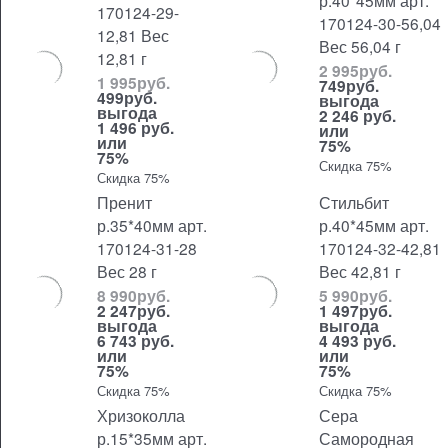
р.40*45мм арт.
170124-29-
170124-30-56,04
12,81 Вес
Вес 56,04 г
12,81 г
2 995
руб.
1 995
руб.
749
руб.
499
руб.
выгода
выгода
2 246 руб.
1 496 руб.
или
или
75%
75%
Скидка 75%
Скидка 75%
Пренит
Стильбит
р.35*40мм арт.
р.40*45мм арт.
170124-31-28
170124-32-42,81
Вес 28 г
Вес 42,81 г
8 990
руб.
5 990
руб.
2 247
руб.
1 497
руб.
выгода
выгода
6 743 руб.
4 493 руб.
или
или
75%
75%
Скидка 75%
Скидка 75%
Хризоколла
Сера
р.15*35мм арт.
Самородная