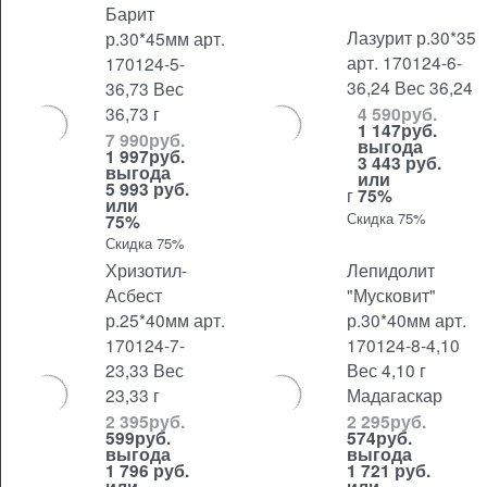
Барит
Лазурит р.30*35
р.30*45мм арт.
арт. 170124-6-
170124-5-
36,24 Вес 36,24
36,73 Вес
36,73 г
4 590
руб.
1 147
руб.
7 990
руб.
выгода
1 997
руб.
3 443 руб.
выгода
или
5 993 руб.
г
75%
или
Скидка 75%
75%
Скидка 75%
Хризотил-
Лепидолит
Асбест
"Мусковит"
р.25*40мм арт.
р.30*40мм арт.
170124-7-
170124-8-4,10
23,33 Вес
Вес 4,10 г
23,33 г
Мадагаскар
2 395
руб.
2 295
руб.
599
руб.
574
руб.
выгода
выгода
1 796 руб.
1 721 руб.
или
или