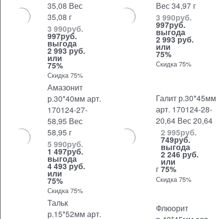
35,08 Вес
Вес 34,97 г
35,08 г
3 990
руб.
997
руб.
3 990
руб.
выгода
997
руб.
2 993 руб.
выгода
или
2 993 руб.
75%
или
Скидка 75%
75%
Скидка 75%
Амазонит
Галит р.30*45мм
р.30*40мм арт.
арт. 170124-28-
170124-27-
20,64 Вес 20,64
58,95 Вес
58,95 г
2 995
руб.
749
руб.
5 990
руб.
выгода
1 497
руб.
2 246 руб.
выгода
или
4 493 руб.
г
75%
или
Скидка 75%
75%
Скидка 75%
Тальк
Флюорит
р.15*52мм арт.