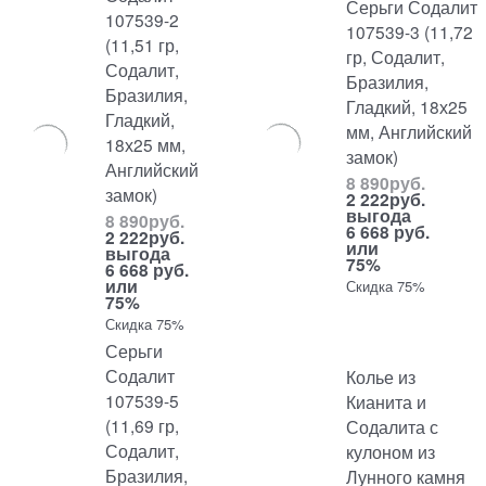
Серьги Содалит
107539-2
107539-3 (11,72
(11,51 гр,
гр, Содалит,
Содалит,
Бразилия,
Бразилия,
Гладкий, 18х25
Гладкий,
мм, Английский
18х25 мм,
замок)
Английский
8 890
руб.
замок)
2 222
руб.
выгода
8 890
руб.
6 668 руб.
2 222
руб.
или
выгода
75%
6 668 руб.
или
Скидка 75%
75%
Скидка 75%
Серьги
Содалит
Колье из
107539-5
Кианита и
(11,69 гр,
Содалита с
Содалит,
кулоном из
Бразилия,
Лунного камня