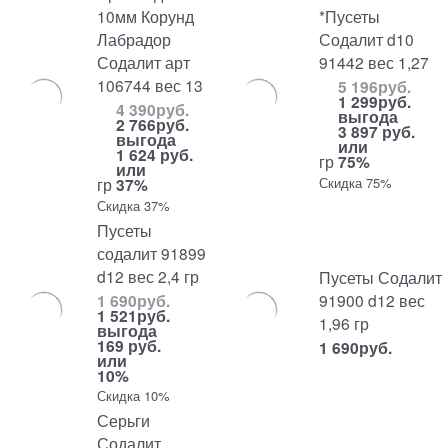
10мм Корунд
*Пусеты
Лабрадор
Содалит d10
Содалит арт
91442 вес 1,27
106744 вес 13
5 196
руб.
1 299
руб.
4 390
руб.
выгода
2 766
руб.
3 897 руб.
выгода
или
1 624 руб.
гр
75%
или
гр
37%
Скидка 75%
Скидка 37%
Пусеты
содалит 91899
d12 вес 2,4 гр
Пусеты Содалит
91900 d12 вес
1 690
руб.
1 521
руб.
1,96 гр
выгода
169 руб.
1 690
руб.
или
10%
Скидка 10%
Серьги
Содалит