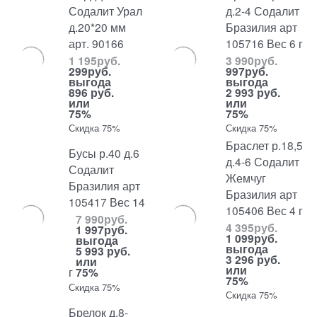
Содалит Урал
д.2-4 Содалит
д.20*20 мм
Бразилия арт
арт. 90166
105716 Вес 6 г
1 195
руб.
3 990
руб.
299
руб.
997
руб.
выгода
выгода
896 руб.
2 993 руб.
или
или
75%
75%
Скидка 75%
Скидка 75%
Браслет р.18,5
Бусы р.40 д.6
д.4-6 Содалит
Содалит
Жемчуг
Бразилия арт
Бразилия арт
105417 Вес 14
105406 Вес 4 г
7 990
руб.
4 395
руб.
1 997
руб.
1 099
руб.
выгода
выгода
5 993 руб.
3 296 руб.
или
или
г
75%
75%
Скидка 75%
Скидка 75%
Брелок д.8-