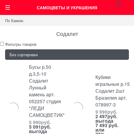
0
САМОЦВЕТЫ И УКРАШЕНИЯ
По Камню
Содалит
Фильтры товаров
Бусы р.50
д.3,5-10
Кубики
Содалит
игральные р.15
Лунный
Содалит 2шт
камень арт.
Бразилия арт.
052257 студия
078997-3
*ЛЕДИ
9 990
руб.
САМОЦВЕТИК*
2 497
руб.
выгода
5 990
руб.
7 493 руб.
5 091
руб.
или
выгода