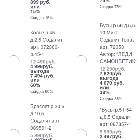
75%
899 руб.
или
Скидка 75%
15%
Скидка 15%
Бусы р.56 д.5,5-
Колье р.45
10 Микс
д.2,5 Содалит
Содалит Топаз
арт. 072360-
арт. 72053
р.45-1
Автор: *ЛЕДИ
САМОЦВЕТИК*
12 490
руб.
4 996
руб.
12 290
руб.
выгода
7 620
руб.
7 494 руб.
выгода
или
4 670 руб.
60%
или
Скидка 60%
38%
Скидка 38%
Браслет р.20,5
*Бусы р.51-54
д.10,5
д.8,5 Содалит
Содалит арт:
арт: 087857-1
089561-2
9 990
руб.
5 990
руб.
2 497
руб.
1 497
руб.