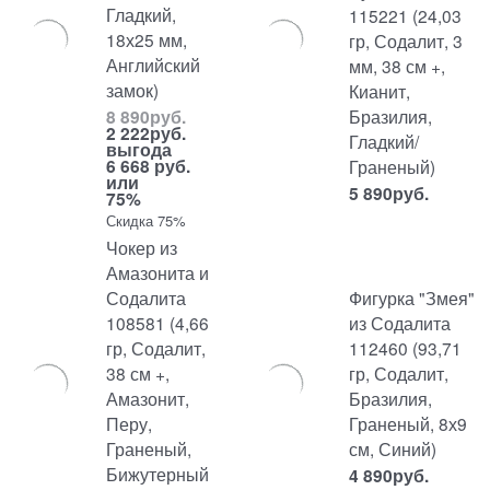
Гладкий,
115221 (24,03
18х25 мм,
гр, Содалит, 3
Английский
мм, 38 см +,
замок)
Кианит,
Бразилия,
8 890
руб.
2 222
руб.
Гладкий/
выгода
6 668 руб.
Граненый)
или
5 890
руб.
75%
Скидка 75%
Чокер из
Амазонита и
Содалита
Фигурка "Змея"
108581 (4,66
из Содалита
гр, Содалит,
112460 (93,71
38 см +,
гр, Содалит,
Амазонит,
Бразилия,
Перу,
Граненый, 8х9
Граненый,
см, Синий)
Бижутерный
4 890
руб.