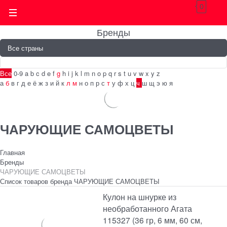
0
Бренды
Все
0-9
a
b
c
d
e
f
g
h
i
j
k
l
m
n
o
p
q
r
s
t
u
v
w
x
y
z
а
б
в
г
д
е
ё
ж
з
и
й
к
л
м
н
о
п
р
с
т
у
ф
х
ц
ч
ш
щ
э
ю
я
ЧАРУЮЩИЕ САМОЦВЕТЫ
Главная
Бренды
ЧАРУЮЩИЕ САМОЦВЕТЫ
Список товаров бренда ЧАРУЮЩИЕ САМОЦВЕТЫ
Кулон на шнурке из
необработанного Агата
115327 (36 гр, 6 мм, 60 см,