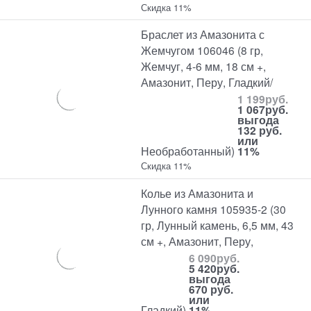
Скидка 11%
Браслет из Амазонита с
Жемчугом 106046 (8 гр,
Жемчуг, 4-6 мм, 18 см +,
Амазонит, Перу, Гладкий/
1 199
руб.
1 067
руб.
выгода
132 руб.
или
Необработанный)
11%
Скидка 11%
Колье из Амазонита и
Лунного камня 105935-2 (30
гр, Лунный камень, 6,5 мм, 43
см +, Амазонит, Перу,
6 090
руб.
5 420
руб.
выгода
670 руб.
или
Гладкий)
11%