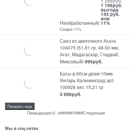
1 299
руб.
1 156
руб.
выгода
143 руб.
или
Необработанный)
11%
Скидка 11%
Срез из цветочного Агата
104075 (51,81 гр, 48-50 мм,
Агат, Мадагаскар, Гладкий,
Миксовый)
995
руб.
Бусы р.60см диам.10мм.
Янтарь Калининград арт.
100926 вес 15,21 гр
3 690
руб.
Показать еще
Предыдущая
1
2
...
64
65
66
67
68
69
Следующая
Мы в соц сетях