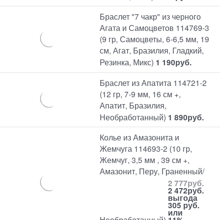
Браслет "7 чакр" из черного
Агата и Самоцветов 114769-3
(9 гр, Самоцветы, 6-6,5 мм, 19
см, Агат, Бразилия, Гладкий,
Резинка, Микс)
1 190
руб.
Браслет из Апатита 114721-2
(12 гр, 7-9 мм, 16 см +,
Апатит, Бразилия,
Необработанный)
1 890
руб.
Колье из Амазонита и
Жемчуга 114693-2 (10 гр,
Жемчуг, 3,5 мм , 39 см +,
Амазонит, Перу, Граненный/
2 777
руб.
2 472
руб.
выгода
305 руб.
или
Необработанный)
11%