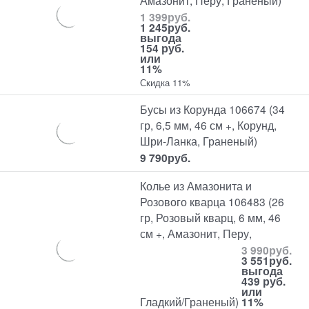
1 399
руб.
1 245
руб.
выгода
154 руб.
или
11%
Скидка 11%
Бусы из Корунда 106674 (34
гр, 6,5 мм, 46 см +, Корунд,
Шри-Ланка, Граненый)
9 790
руб.
Колье из Амазонита и
Розового кварца 106483 (26
гр, Розовый кварц, 6 мм, 46
см +, Амазонит, Перу,
3 990
руб.
3 551
руб.
выгода
439 руб.
или
Гладкий/Граненый)
11%