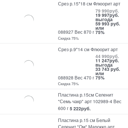
Срез р.15*18 см Флюорит арт
79 990
руб.
19 997
руб.
выгода
59 993 руб.
или
088927 Вес 870 г
75%
Скидка 75%
Срез р.9*14 см Флюорит арт
44 990
руб.
11 247
руб.
выгода
33 743 руб.
или
088928 Вес 470 г
75%
Скидка 75%
Пластина р.15см Селенит
"Семь чакр" арт 102989-4 Вес
600 г
5 222
руб.
Пластина р.15 см Белый
Селенит "Ом" Марокко арт