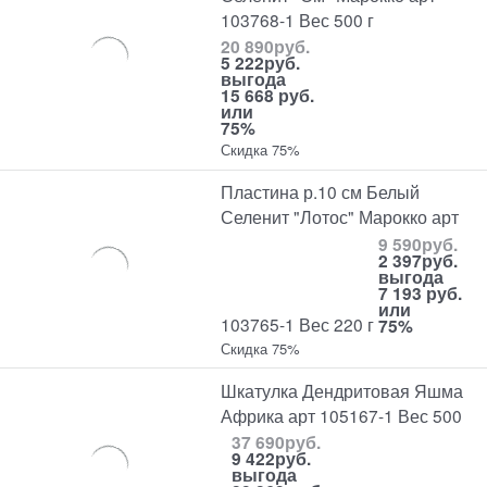
103768-1 Вес 500 г
20 890
руб.
5 222
руб.
выгода
15 668 руб.
или
75%
Скидка 75%
Пластина р.10 см Белый
Селенит "Лотос" Марокко арт
9 590
руб.
2 397
руб.
выгода
7 193 руб.
или
103765-1 Вес 220 г
75%
Скидка 75%
Шкатулка Дендритовая Яшма
Африка арт 105167-1 Вес 500
37 690
руб.
9 422
руб.
выгода