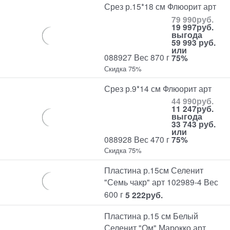
Срез р.15*18 см Флюорит арт
79 990
руб.
19 997
руб.
выгода
59 993 руб.
или
088927 Вес 870 г
75%
Скидка 75%
Срез р.9*14 см Флюорит арт
44 990
руб.
11 247
руб.
выгода
33 743 руб.
или
088928 Вес 470 г
75%
Скидка 75%
Пластина р.15см Селенит
"Семь чакр" арт 102989-4 Вес
600 г
5 222
руб.
Пластина р.15 см Белый
Селенит "Ом" Марокко арт