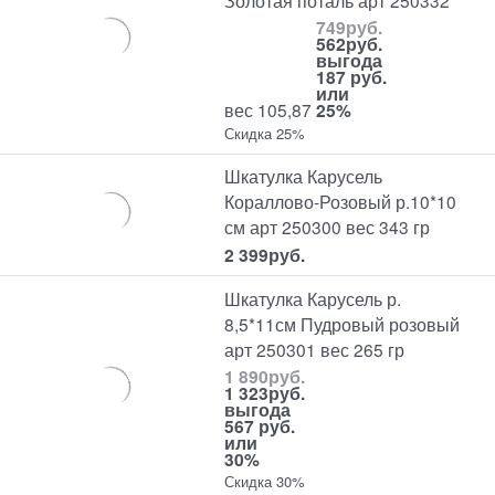
749
руб.
562
руб.
выгода
187 руб.
или
вес 105,87
25%
Скидка 25%
Шкатулка Карусель
Кораллово-Розовый р.10*10
см арт 250300 вес 343 гр
2 399
руб.
Шкатулка Карусель р.
8,5*11см Пудровый розовый
арт 250301 вес 265 гр
1 890
руб.
1 323
руб.
выгода
567 руб.
или
30%
Скидка 30%