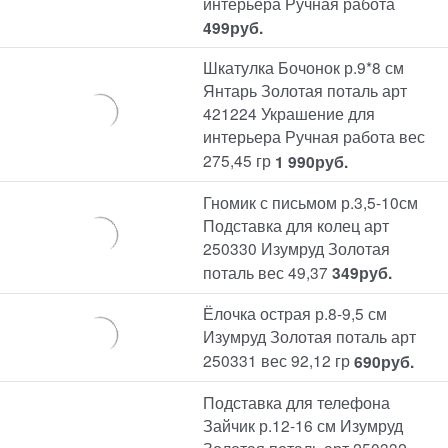
интерьера Ручная работа
499
руб.
Шкатулка Бочонок р.9*8 см
Янтарь Золотая поталь арт
421224 Украшение для
интерьера Ручная работа вес
275,45 гр
1 990
руб.
Гномик с письмом р.3,5-10см
Подставка для колец арт
250330 Изумруд Золотая
поталь вес 49,37
349
руб.
Ёлочка острая р.8-9,5 см
Изумруд Золотая поталь арт
250331 вес 92,12 гр
690
руб.
Подставка для телефона
Зайчик р.12-16 см Изумруд
Золотая поталь арт 250332