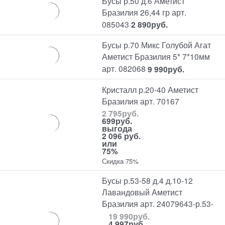
Бусы р.50 д.6 Аметист
Бразилия 26,44 гр арт.
085043
2 890
руб.
Бусы р.70 Микс Голубой Агат
Аметист Бразилия 5* 7*10мм
арт. 082068
9 990
руб.
Кристалл р.20-40 Аметист
Бразилия арт. 70167
2 795
руб.
699
руб.
выгода
2 096 руб.
или
75%
Скидка 75%
Бусы р.53-58 д.4 д.10-12
Лавандовый Аметист
Бразилия арт. 24079643-р.53-
19 990
руб.
4 997
руб.