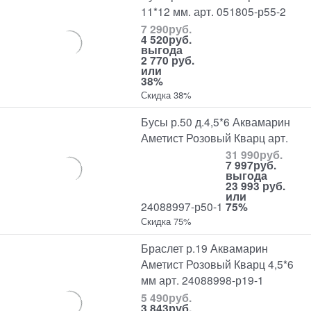
11*12 мм. арт. 051805-р55-2
7 290
руб.
4 520
руб.
выгода
2 770 руб.
или
38%
Скидка 38%
Бусы р.50 д.4,5*6 Аквамарин
Аметист Розовый Кварц арт.
31 990
руб.
7 997
руб.
выгода
23 993 руб.
или
24088997-р50-1
75%
Скидка 75%
Браслет р.19 Аквамарин
Аметист Розовый Кварц 4,5*6
мм арт. 24088998-р19-1
5 490
руб.
3 843
руб.