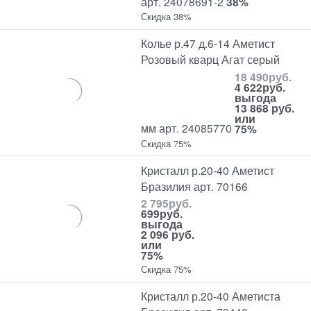
арт. 24078691-2
38%
Скидка 38%
Колье р.47 д.6-14 Аметист
Розовый кварц Агат серый
18 490
руб.
4 622
руб.
выгода
13 868 руб.
или
мм арт. 24085770
75%
Скидка 75%
Кристалл р.20-40 Аметист
Бразилия арт. 70166
2 795
руб.
699
руб.
выгода
2 096 руб.
или
75%
Скидка 75%
Кристалл р.20-40 Аметиста