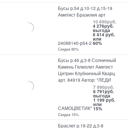
Бусы р.54 д.10-12 д.15-19
Аметист Бразилия арт
10 690
руб.
4 276
руб.
выгода
6 414 руб.
или
24088140-р54-2
60%
Скидка 60%
Бусы р.46 д.3-8 Солнечный
Камень Гелиолит Аметист
Цитрин Клубничный Кварц
арт. 84919 Автор: *ЛЕДИ
7 990
руб.
6 791
руб.
выгода
1 199 руб.
или
САМОЦВЕТИК*
15%
Скидка 15%
Браслет р.19-22 д.3-8