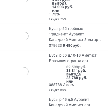
выгода
14 993 руб.
или
1
75%
Скидка 75%
Бусы р.52 тройные
"градиент" Ауралит
Канадский Аметист 3 мм арт.
079623
9 490
руб.
Бусы р.50 д.10-16 Аметист
Бразилия огранка арт.
62 599
руб.
38 811
руб.
выгода
23 788 руб.
или
088788-2
38%
Скидка 38%
Бусы р.46 д.5 Ауралит
Канадский Аметист арт.