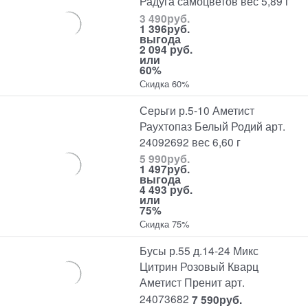
Радуга самоцветов вес 5,89 г
3 490
руб.
1 396
руб.
выгода
2 094 руб.
или
60%
Скидка 60%
Серьги р.5-10 Аметист
Раухтопаз Белый Родий арт.
24092692 вес 6,60 г
5 990
руб.
1 497
руб.
выгода
4 493 руб.
или
75%
Скидка 75%
Бусы р.55 д.14-24 Микс
Цитрин Розовый Кварц
Аметист Пренит арт.
24073682
7 590
руб.