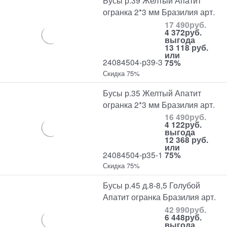
Бусы р.39 Желтый Апатит
огранка 2*3 мм Бразилия арт.
17 490
руб.
4 372
руб.
выгода
13 118 руб.
или
24084504-р39-3
75%
Скидка 75%
Бусы р.35 Желтый Апатит
огранка 2*3 мм Бразилия арт.
16 490
руб.
4 122
руб.
выгода
12 368 руб.
или
24084504-р35-1
75%
Скидка 75%
Бусы р.45 д.8-8,5 Голубой
Апатит огранка Бразилия арт.
42 990
руб.
6 448
руб.
выгода