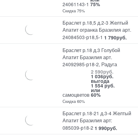
24061143-1
75%
Скидка 75%
Браслет р.18,5 д.2-3 Желтый
Апатит огранка Бразилия арт.
24084503-р18,5-1
1 790
руб.
Браслет р.18 д.3 Голубой
Апатит Бразилия арт.
24092985-р18-2, Радуга
2 590
руб.
1 036
руб.
выгода
1 554 руб.
или
самоцветов
60%
Скидка 60%
Браслет р.18-21 д.3-4 Желтый
Апатит Бразилия арт:
085039-р18-2
1 990
руб.