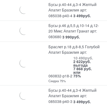
Бусы р.40-44 д.3-4 Желтый
Апатит Бразилия арт:
085038-р40-4
3 499
руб.
Бусы р.46 д.5,5 д.10-14 д.12-
20 Микс Апатит Гранат арт:
083680
3 990
руб.
Браслет р.18 д.8-8,5 Голубой
Апатит Бразилия арт:
10 490
руб.
2 622
руб.
выгода
7 868 руб.
или
060832-р18-2
75%
Скидка 75%
Бусы р.40-44 д.3-4 Желтый
Апатит Бразилия арт:
085038-р40-3
3 499
руб.