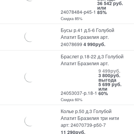
36 542 руб.
или
24078484-р45-1
85%
Скидка 85%
Бусы р.41 д.5-6 Голубой
Апатит Бразилия арт.
24078699
4 990
руб.
Браслет р.18-22 д.3 Голубой
Апатит Бразилия арт.
9 499
руб.
3 800
руб.
выгода
5 699 руб.
или
24053037-р.18-1
60%
Скидка 60%
Колье р.50 д.3 Голубой
Апатит Бразилия три нити
арт: 24070739-р50-7
11 290
руб.