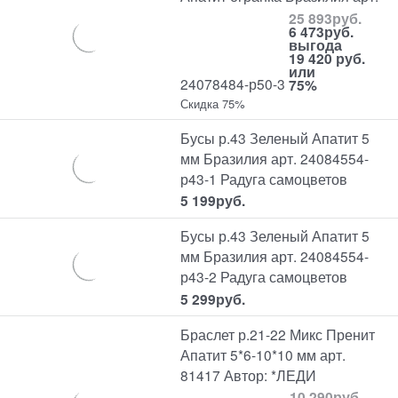
25 893
руб.
6 473
руб.
выгода
19 420 руб.
или
24078484-р50-3
75%
Скидка 75%
Бусы р.43 Зеленый Апатит 5
мм Бразилия арт. 24084554-
р43-1 Радуга самоцветов
5 199
руб.
Бусы р.43 Зеленый Апатит 5
мм Бразилия арт. 24084554-
р43-2 Радуга самоцветов
5 299
руб.
Браслет р.21-22 Микс Пренит
Апатит 5*6-10*10 мм арт.
81417 Автор: *ЛЕДИ
10 290
руб.