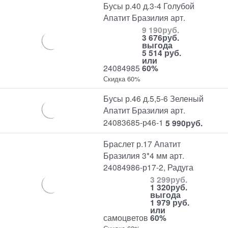
Бусы р.40 д.3-4 Голубой
Апатит Бразилия арт.
9 190
руб.
3 676
руб.
выгода
5 514 руб.
или
24084985
60%
Скидка 60%
Бусы р.46 д.5,5-6 Зеленый
Апатит Бразилия арт.
24083685-р46-1
5 990
руб.
Браслет р.17 Апатит
Бразилия 3*4 мм арт.
24084986-р17-2, Радуга
3 299
руб.
1 320
руб.
выгода
1 979 руб.
или
самоцветов
60%