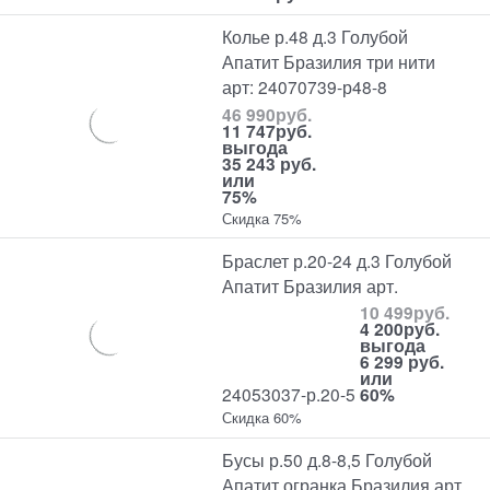
Колье р.48 д.3 Голубой
Апатит Бразилия три нити
арт: 24070739-р48-8
46 990
руб.
11 747
руб.
выгода
35 243 руб.
или
75%
Скидка 75%
Браслет р.20-24 д.3 Голубой
Апатит Бразилия арт.
10 499
руб.
4 200
руб.
выгода
6 299 руб.
или
24053037-р.20-5
60%
Скидка 60%
Бусы р.50 д.8-8,5 Голубой
Апатит огранка Бразилия арт.