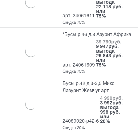
выгода
22 118 руб.
или
арт. 24061611
75%
Скидка 75%
*Бусы р.46 д.8 Азурит Африка
39 790
руб.
9 947
руб.
выгода
29 843 руб.
или
арт. 24061609
75%
Скидка 75%
Бусы р.42 д.3-3,5 Микс
Лазурит Жемчуг арт
4 990
руб.
3 992
руб.
выгода
998 руб.
или
24089020-р42-6
20%
Скидка 20%