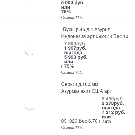
5 004 руб.
или
75%
Скидка 75%
*Бусы р.45 д.4 Азурит
Индонезия арт 092478 Вес 10
7 990
руб.
1 997
руб.
выгода
5 993 руб.
или
г
75%
Скидка 75%
Серьги д.10,5мм
Азурмалахит США арт
9 490
руб.
2 278
руб.
выгода
7 212 руб.
или
091029 Вес 6,70 г
76%
Скидка 76%