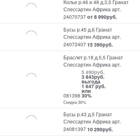
Колье р.46 и 48 д.3,5 Гранат
Спессартин Африка арт.
24070737
от
8 990
руб.
Бусы р.45 д.6 Гранат
Спессартин Африка арт.
24072407
15 390
руб.
Браслет р.18 д.5,5 Гранат
Спессартин Африка арт.
5 490
руб.
3 843
руб.
выгода
1 647 руб.
или
081398
30%
Скидка 30%
Бусы р.43 д.5 Гранат
Спессартин Африка арт.
24081397
10 290
руб.