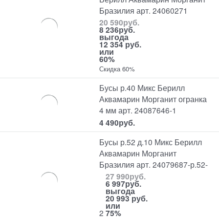
Бразилия арт. 24060271
20 590
руб.
8 236
руб.
выгода
12 354 руб.
или
60%
Скидка 60%
Бусы р.40 Микс Берилл
Аквамарин Морганит огранка
4 мм арт. 24087646-1
4 490
руб.
Бусы р.52 д.10 Микс Берилл
Аквамарин Морганит
Бразилия арт. 24079687-р.52-
27 990
руб.
6 997
руб.
выгода
20 993 руб.
или
2
75%