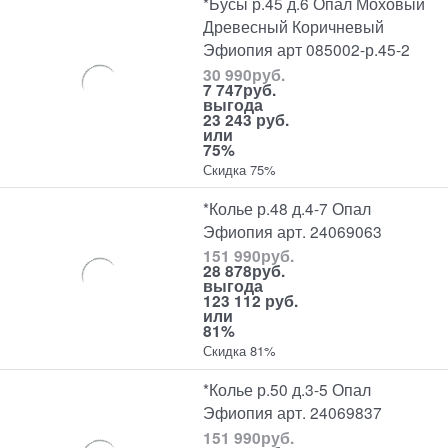
*Бусы р.45 д.6 Опал Моховый
Древесный Коричневый
Эфиопия арт 085002-р.45-2
30 990
руб.
7 747
руб.
выгода
23 243 руб.
или
75%
Скидка 75%
*Колье р.48 д.4-7 Опал
Эфиопия арт. 24069063
151 990
руб.
28 878
руб.
выгода
123 112 руб.
или
81%
Скидка 81%
*Колье р.50 д.3-5 Опал
Эфиопия арт. 24069837
151 990
руб.