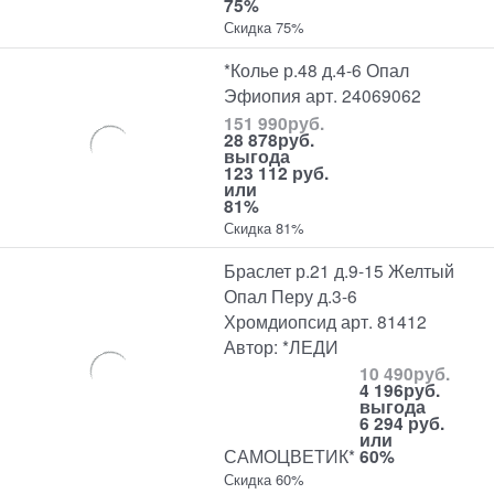
75%
Скидка 75%
*Колье р.48 д.4-6 Опал
Эфиопия арт. 24069062
151 990
руб.
28 878
руб.
выгода
123 112 руб.
или
81%
Скидка 81%
Браслет р.21 д.9-15 Желтый
Опал Перу д.3-6
Хромдиопсид арт. 81412
Автор: *ЛЕДИ
10 490
руб.
4 196
руб.
выгода
6 294 руб.
или
САМОЦВЕТИК*
60%
Скидка 60%