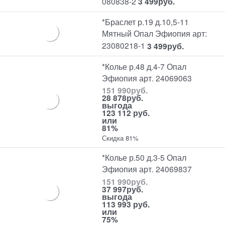
080838-2
3 499
руб.
*Браслет р.19 д.10,5-11
Мятный Опал Эфиопия арт:
23080218-1
3 499
руб.
*Колье р.48 д.4-7 Опал
Эфиопия арт. 24069063
151 990
руб.
28 878
руб.
выгода
123 112 руб.
или
81%
Скидка 81%
*Колье р.50 д.3-5 Опал
Эфиопия арт. 24069837
151 990
руб.
37 997
руб.
выгода
113 993 руб.
или
75%