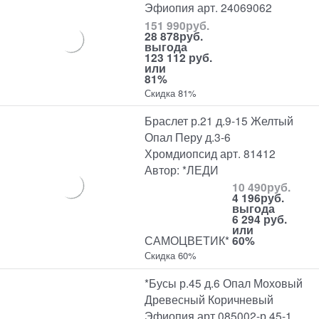
Эфиопия арт. 24069062
151 990
руб.
28 878
руб.
выгода
123 112 руб.
или
81%
Скидка 81%
Браслет р.21 д.9-15 Желтый
Опал Перу д.3-6
Хромдиопсид арт. 81412
Автор: *ЛЕДИ
10 490
руб.
4 196
руб.
выгода
6 294 руб.
или
САМОЦВЕТИК*
60%
Скидка 60%
*Бусы р.45 д.6 Опал Моховый
Древесный Коричневый
Эфиопия арт 085002-р.45-1