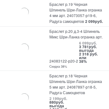
Браслет р.19 Черная
Шпинель Шри-Ланка огранка
4 мм арт. 24073057-р19-6,
Радуга самоцветов
2 099
руб.
Браслет р.20 д.3-4 Шпинель
Микс Шри-Ланка огранка арт.
6 099
руб.
3 781
руб.
выгода
2 318 руб.
или
24083122-р20-2
38%
Скидка 38%
Браслет р.18 Черная
Шпинель Шри-Ланка огранка
5 мм арт. 24087897-р18-5,
Радуга Самоцветов
2 199
руб.
880
руб.
выгода