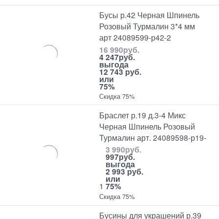
Бусы р.42 Черная Шпинель
Розовый Турмалин 3*4 мм
арт 24089599-р42-2
16 990
руб.
4 247
руб.
выгода
12 743 руб.
или
75%
Скидка 75%
Браслет р.19 д.3-4 Микс
Черная Шпинель Розовый
Турмалин арт. 24089598-р19-
3 990
руб.
997
руб.
выгода
2 993 руб.
или
1
75%
Скидка 75%
Бусины для украшений р.39