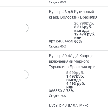
Скидка 60%
Бусы р.48 д.8 Рутиловый
кварц Волосатик Бразилия
20 790
руб.
8 316
руб.
выгода
12 474 руб.
или
арт 24034453
60%
Скидка 60%
Бусы р.39-42 д.3 Кварц с
включениями Черного
Турмалина Бразилия арт:
5 990
руб.
1 497
руб.
выгода
4 493 руб.
или
086550-2
75%
Скидка 75%
Бусы р.48 д.10,5 Микс