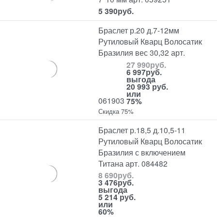
5 390
руб.
Браслет р.20 д.7-12мм
Рутиловый Кварц Волосатик
Бразилия вес 30,32 арт.
27 990
руб.
6 997
руб.
выгода
20 993 руб.
или
061903
75%
Скидка 75%
Браслет р.18,5 д.10,5-11
Рутиловый Кварц Волосатик
Бразилия с включением
Титана арт. 084482
8 690
руб.
3 476
руб.
выгода
5 214 руб.
или
60%