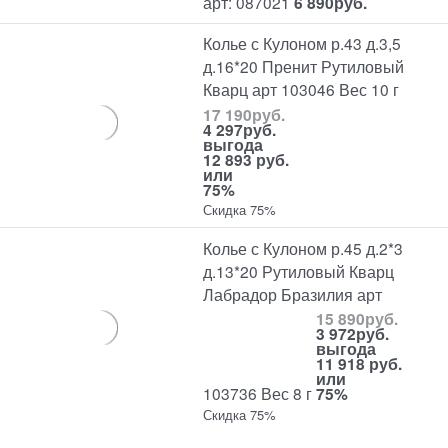
арт: 087021
6 890
руб.
Колье с Кулоном р.43 д.3,5
д.16*20 Пренит Рутиловый
Кварц арт 103046 Вес 10 г
17 190
руб.
4 297
руб.
выгода
12 893 руб.
или
75%
Скидка 75%
Колье с Кулоном р.45 д.2*3
д.13*20 Рутиловый Кварц
Лабрадор Бразилия арт
15 890
руб.
3 972
руб.
выгода
11 918 руб.
или
103736 Вес 8 г
75%
Скидка 75%