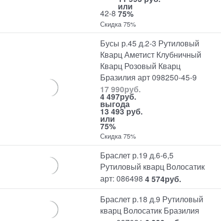
или
42-8
75%
Скидка 75%
Бусы р.45 д.2-3 Рутиловый
Кварц Аметист Клубничный
Кварц Розовый Кварц
Бразилия арт 098250-45-9
17 990
руб.
4 497
руб.
выгода
13 493 руб.
или
75%
Скидка 75%
Браслет р.19 д.6-6,5
Рутиловый кварц Волосатик
арт: 086498
4 574
руб.
Браслет р.18 д.9 Рутиловый
кварц Волосатик Бразилия