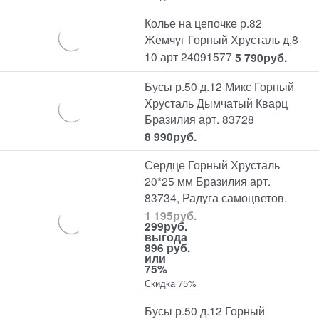
Колье на цепочке р.82
Жемчуг Горный Хрусталь д,8-
10 арт 24091577
5 790
руб.
Бусы р.50 д.12 Микс Горный
Хрусталь Дымчатый Кварц
Бразилия арт. 83728
8 990
руб.
Сердце Горный Хрусталь
20*25 мм Бразилия арт.
83734, Радуга самоцветов.
1 195
руб.
299
руб.
выгода
896 руб.
или
75%
Скидка 75%
Бусы р.50 д.12 Горный