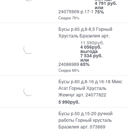
4 791 руб.
или
24075909-р.17-1
75%
Скидка 75%
Бусы р.65 д.8-8,5 Горный
Хрусталь Бразилия арт.
11 590
руб.
4 056
руб.
выгода
7 534 руб.
или
24086989
65%
Скидка 65%
Бусы р.60 д.8-16 д.16-18 Микс
Агат Горный Хрусталь
Жемчуг арт. 24077822
5 990
руб.
Бусы р.50 д.15-20 ручной
работы Горный хрусталь
Бразилия арт. 073669