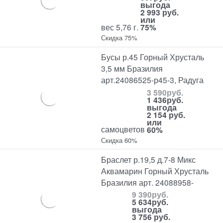
выгода
2 993 руб.
или
вес 5,76 г.
75%
Скидка 75%
Бусы р.45 Горный Хрусталь
3,5 мм Бразилия
арт.24086525-р45-3, Радуга
3 590
руб.
1 436
руб.
выгода
2 154 руб.
или
самоцветов
60%
Скидка 60%
Браслет р.19,5 д.7-8 Микс
Аквамарин Горный Хрусталь
Бразилия арт. 24088958-
9 390
руб.
5 634
руб.
выгода
3 756 руб.