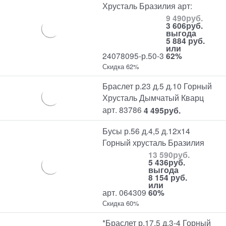
Хрусталь Бразилия арт:
9 490
руб.
3 606
руб.
выгода
5 884 руб.
или
24078095-р.50-3
62%
Скидка 62%
Браслет р.23 д.5 д.10 Горный
Хрусталь Дымчатый Кварц
арт. 83786
4 495
руб.
Бусы р.56 д.4,5 д.12х14
Горный хрусталь Бразилия
13 590
руб.
5 436
руб.
выгода
8 154 руб.
или
арт. 064309
60%
Скидка 60%
*Браслет р.17,5 д.3-4 Горный