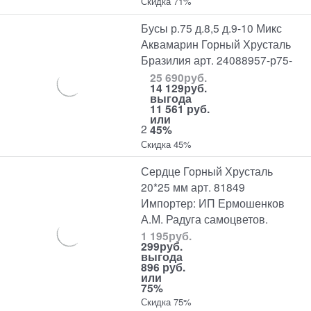
Скидка 71%
Бусы р.75 д.8,5 д.9-10 Микс
Аквамарин Горный Хрусталь
Бразилия арт. 24088957-р75-
25 690
руб.
14 129
руб.
выгода
11 561 руб.
или
2
45%
Скидка 45%
Сердце Горный Хрусталь
20*25 мм арт. 81849
Импортер: ИП Ермошенков
А.М. Радуга самоцветов.
1 195
руб.
299
руб.
выгода
896 руб.
или
75%
Скидка 75%