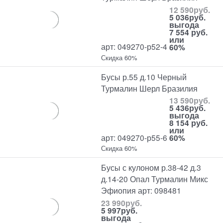
12 590
руб.
5 036
руб.
выгода
7 554 руб.
или
арт: 049270-р52-4
60%
Скидка 60%
Бусы р.55 д.10 Черный
Турмалин Шерл Бразилия
13 590
руб.
5 436
руб.
выгода
8 154 руб.
или
арт: 049270-р55-6
60%
Скидка 60%
Бусы с кулоном р.38-42 д.3
д.14-20 Опал Турмалин Микс
Эфиопия арт: 098481
23 990
руб.
5 997
руб.
выгода