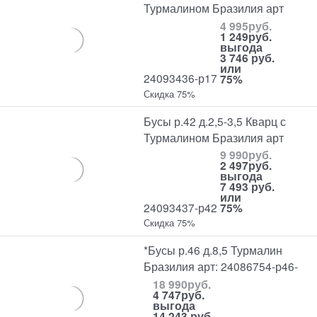
Турмалином Бразилия арт
4 995
руб.
1 249
руб.
выгода
3 746 руб.
или
24093436-р17
75%
Скидка 75%
Бусы р.42 д.2,5-3,5 Кварц с
Турмалином Бразилия арт
9 990
руб.
2 497
руб.
выгода
7 493 руб.
или
24093437-р42
75%
Скидка 75%
*Бусы р.46 д.8,5 Турмалин
Бразилия арт: 24086754-р46-
18 990
руб.
4 747
руб.
выгода
14 243 руб.