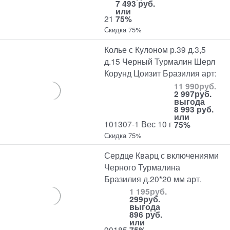
7 493 руб.
или
21
75%
Скидка 75%
Колье с Кулоном р.39 д.3,5
д.15 Черный Турмалин Шерл
Корунд Цоизит Бразилия арт:
11 990
руб.
2 997
руб.
выгода
8 993 руб.
или
101307-1 Вес 10 г
75%
Скидка 75%
Сердце Кварц с включениями
Черного Турмалина
Бразилия д.20*20 мм арт.
1 195
руб.
299
руб.
выгода
896 руб.
или
90185
75%