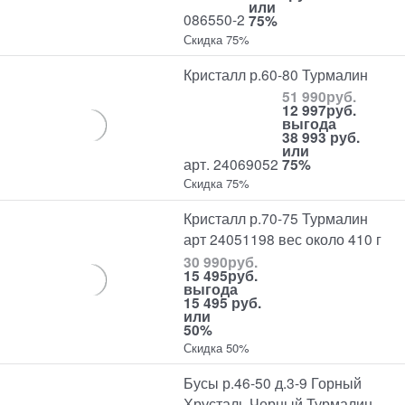
или
086550-2
75%
Скидка 75%
Кристалл р.60-80 Турмалин
51 990
руб.
12 997
руб.
выгода
38 993 руб.
или
арт. 24069052
75%
Скидка 75%
Кристалл р.70-75 Турмалин
арт 24051198 вес около 410 г
30 990
руб.
15 495
руб.
выгода
15 495 руб.
или
50%
Скидка 50%
Бусы р.46-50 д.3-9 Горный
Хрусталь Черный Турмалин