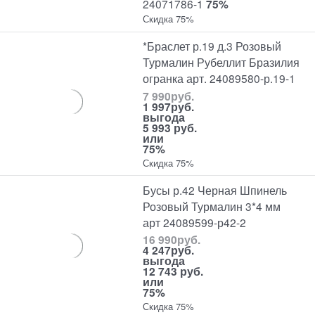
24071786-1
75%
Скидка 75%
*Браслет р.19 д.3 Розовый
Турмалин Рубеллит Бразилия
огранка арт. 24089580-р.19-1
7 990
руб.
1 997
руб.
выгода
5 993 руб.
или
75%
Скидка 75%
Бусы р.42 Черная Шпинель
Розовый Турмалин 3*4 мм
арт 24089599-р42-2
16 990
руб.
4 247
руб.
выгода
12 743 руб.
или
75%
Скидка 75%