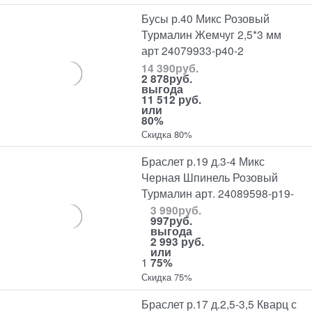
Бусы р.40 Микс Розовый
Турмалин Жемчуг 2,5*3 мм
арт 24079933-р40-2
14 390
руб.
2 878
руб.
выгода
11 512 руб.
или
80%
Скидка 80%
Браслет р.19 д.3-4 Микс
Черная Шпинель Розовый
Турмалин арт. 24089598-р19-
3 990
руб.
997
руб.
выгода
2 993 руб.
или
1
75%
Скидка 75%
Браслет р.17 д.2,5-3,5 Кварц с