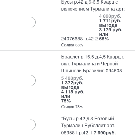
Бусы р.42 д.6-6,5 Кварц с
включением Турмалина арт:
4 890
руб.
1 711
руб.
выгода
3 179 руб.
или
24076688-р.42-2
65%
Скидка 65%
Браслет р.16,5 д.4,5 Кварц с
вкл. Турмалина и Черной
Шпинели Бразилия 094608
5 490
руб.
1 372
руб.
выгода
4 118 руб.
или
75%
Скидка 75%
*Бусы р.42 д.3 Розовый
Турмалин Рубеллит арт.
089581-р.42-1
7 690
руб.