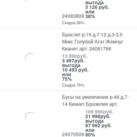
выгода
5 126 руб.
или
24083809
38%
Скидка 38%
Браслет р.19 д.7-12 д.3-3,5
Микс Голубой Агат Жемчуг
Кианит арт. 24081766
13 990
руб.
3 497
руб.
выгода
10 493 руб.
или
75%
Скидка 75%
Бусы на увеличение р.48 д.7-
14 Кианит Бразилия арт.
109 990
руб.
21 998
руб.
выгода
87 992 руб.
или
24070509
80%