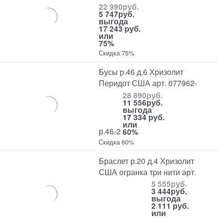
22 990
руб.
5 747
руб.
выгода
17 243 руб.
или
75%
Скидка 75%
Бусы р.46 д.6 Хризолит
Перидот США арт. 077962-
28 890
руб.
11 556
руб.
выгода
17 334 руб.
или
р.46-2
60%
Скидка 60%
Браслет р.20 д.4 Хризолит
США огранка три нити арт.
5 555
руб.
3 444
руб.
выгода
2 111 руб.
или