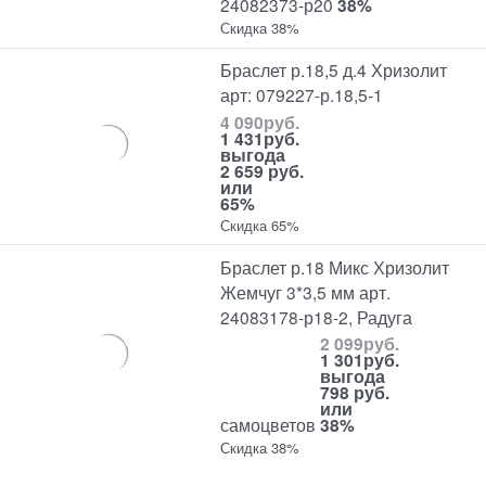
24082373-р20
38%
Скидка 38%
Браслет р.18,5 д.4 Хризолит
арт: 079227-р.18,5-1
4 090
руб.
1 431
руб.
выгода
2 659 руб.
или
65%
Скидка 65%
Браслет р.18 Микс Хризолит
Жемчуг 3*3,5 мм арт.
24083178-р18-2, Радуга
2 099
руб.
1 301
руб.
выгода
798 руб.
или
самоцветов
38%
Скидка 38%