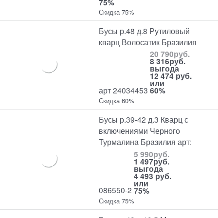
75%
Скидка 75%
Бусы р.48 д.8 Рутиловый
кварц Волосатик Бразилия
20 790
руб.
8 316
руб.
выгода
12 474 руб.
или
арт 24034453
60%
Скидка 60%
Бусы р.39-42 д.3 Кварц с
включениями Черного
Турмалина Бразилия арт:
5 990
руб.
1 497
руб.
выгода
4 493 руб.
или
086550-2
75%
Скидка 75%