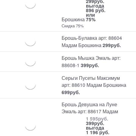
299
руб.
выгода
896 руб.
или
Брошкина
75%
Скидка 75%
Брошь-Булавка арт: 88604
Мадам Брошкина
299
руб.
Брошь Мышка Эмаль арт:
88608-1
399
руб.
Серьги Пусеты Максимум
арт: 88610 Мадам Брошкина
699
руб.
Брошь Девушка на Луне
Эмаль арт: 88617 Мадам
1 595
руб.
399
руб.
выгода
1 196 руб.