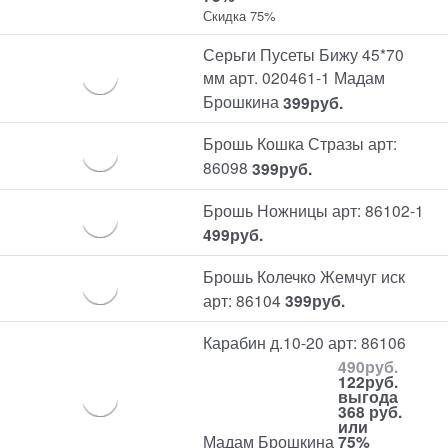
Скидка 75%
Серьги Пусеты Бижу 45*70
мм арт. 020461-1 Мадам
Брошкина
399
руб.
Брошь Кошка Стразы арт:
86098
399
руб.
Брошь Ножницы арт: 86102-1
499
руб.
Брошь Колечко Жемчуг иск
арт: 86104
399
руб.
Карабин д.10-20 арт: 86106
490
руб.
122
руб.
выгода
368 руб.
или
Мадам Брошкина
75%