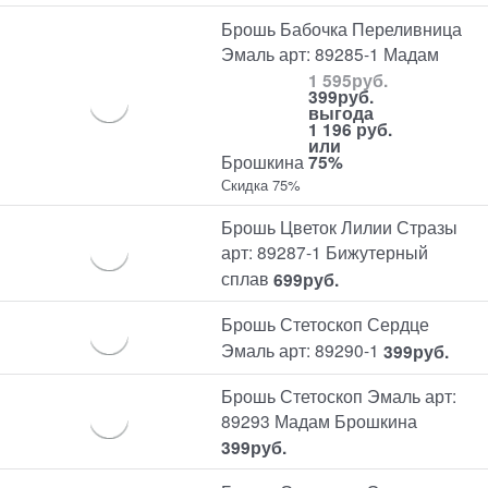
Брошь Бабочка Переливница
Эмаль арт: 89285-1 Мадам
1 595
руб.
399
руб.
выгода
1 196 руб.
или
Брошкина
75%
Скидка 75%
Брошь Цветок Лилии Стразы
арт: 89287-1 Бижутерный
сплав
699
руб.
Брошь Стетоскоп Сердце
Эмаль арт: 89290-1
399
руб.
Брошь Стетоскоп Эмаль арт:
89293 Мадам Брошкина
399
руб.