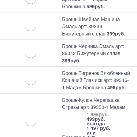
Брошкина
599
руб.
Брошь Швейная Машина
Эмаль арт: 89339
Бижутерный сплав
399
руб.
Брошь Черника Эмаль арт:
89342 Бижутерный сплав
399
руб.
Брошь Тигренок Влюбленный
Кошачий Глаз иск арт: 89345-
1 Мадам Брошкина
499
руб.
Брошь-Кулон Черепашка
Стразы арт: 89350-1 Мадам
1 996
руб.
499
руб.
выгода
1 497 руб.
или