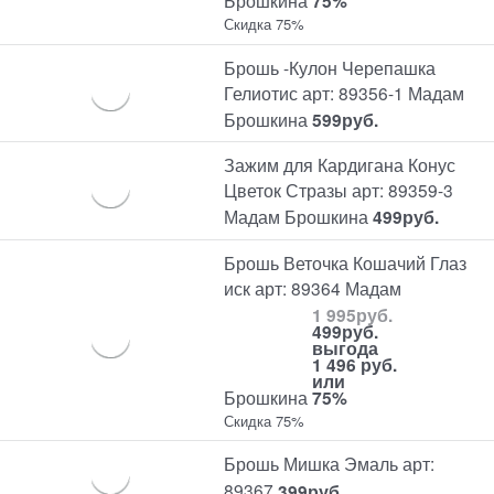
Брошкина
75%
Скидка 75%
Брошь -Кулон Черепашка
Гелиотис арт: 89356-1 Мадам
Брошкина
599
руб.
Зажим для Кардигана Конус
Цветок Стразы арт: 89359-3
Мадам Брошкина
499
руб.
Брошь Веточка Кошачий Глаз
иск арт: 89364 Мадам
1 995
руб.
499
руб.
выгода
1 496 руб.
или
Брошкина
75%
Скидка 75%
Брошь Мишка Эмаль арт:
89367
399
руб.