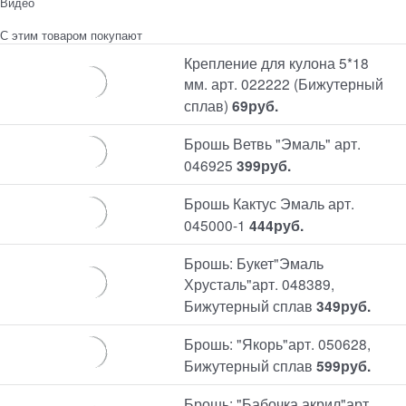
Видео
С этим товаром покупают
Крепление для кулона 5*18
мм. арт. 022222 (Бижутерный
сплав)
69
руб.
Брошь Ветвь "Эмаль" арт.
046925
399
руб.
Брошь Кактус Эмаль арт.
045000-1
444
руб.
Брошь: Букет"Эмаль
Хрусталь"арт. 048389,
Бижутерный сплав
349
руб.
Брошь: "Якорь"арт. 050628,
Бижутерный сплав
599
руб.
Брошь: "Бабочка акрил"арт.