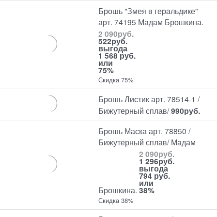
Брошь "Змея в геральдике"
арт. 74195 Мадам Брошкина.
2 090
руб.
522
руб.
выгода
1 568 руб.
или
75%
Скидка 75%
Брошь Листик арт. 78514-1 /
Бижутерный сплав/
990
руб.
Брошь Маска арт. 78850 /
Бижутерный сплав/ Мадам
2 090
руб.
1 296
руб.
выгода
794 руб.
или
Брошкина.
38%
Скидка 38%