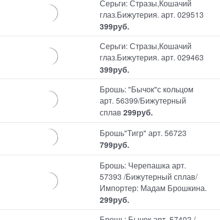
Серьги: Стразы,Кошачий
глаз.Бижутерия. арт. 029513
399
руб.
Серьги: Стразы,Кошачий
глаз.Бижутерия. арт. 029463
399
руб.
Брошь: "Бычок"с кольцом
арт. 56399/Бижутерный
сплав
299
руб.
Брошь"Тигр" арт. 56723
799
руб.
Брошь: Черепашка арт.
57393 /Бижутерный сплав/
Импортер: Мадам Брошкина.
299
руб.
Брошь: Бычок арт. 57402 /