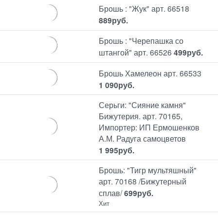
Брошь : "Жук" арт. 66518
889
руб.
Брошь : "Черепашка со
штангой" арт. 66526
499
руб.
Брошь Хамелеон арт. 66533
1 090
руб.
Серьги: "Сияние камня"
Бижутерия. арт. 70165,
Импортер: ИП Ермошенков
А.М. Радуга самоцветов
1 995
руб.
Брошь: "Тигр мультяшный"
арт. 70168 /Бижутерный
сплав/
699
руб.
Хит