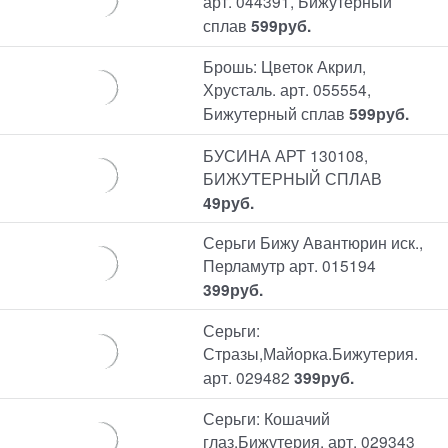
арт. 044391, Бижутерный
сплав
599
руб.
Брошь: Цветок Акрил,
Хрусталь. арт. 055554,
Бижутерный сплав
599
руб.
БУСИНА АРТ 130108,
БИЖУТЕРНЫЙ СПЛАВ
49
руб.
Серьги Бижу Авантюрин иск.,
Перламутр арт. 015194
399
руб.
Серьги:
Стразы,Майорка.Бижутерия.
арт. 029482
399
руб.
Серьги: Кошачий
глаз.Бижутерия. арт. 029343