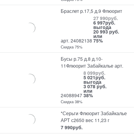
Браслет р.17,5 д.9 Флюорит
27 990
руб.
6 997
руб.
выгода
20 993 руб.
или
арт. 24082138
75%
Скидка 75%
Бусы р.75 д.8 д.10-
11Флюорит Забайкалье арт.
8 099
руб.
5 021
руб.
выгода
3 078 руб.
или
24088947
38%
Скидка 38%
*Серьги Флюорит Забайкалье
АРТ с2650 вес 11,23 г
7 990
руб.