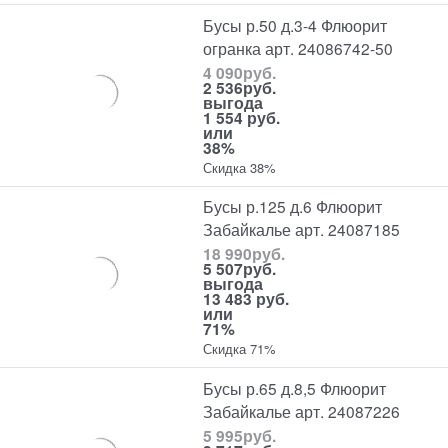
Бусы р.50 д.3-4 Флюорит
огранка арт. 24086742-50
4 090
руб.
2 536
руб.
выгода
1 554 руб.
или
38%
Скидка 38%
Бусы р.125 д.6 Флюорит
Забайкалье арт. 24087185
18 990
руб.
5 507
руб.
выгода
13 483 руб.
или
71%
Скидка 71%
Бусы р.65 д.8,5 Флюорит
Забайкалье арт. 24087226
5 995
руб.