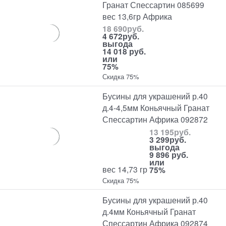
Гранат Спессартин 085699
вес 13,6гр Африка
18 690
руб.
4 672
руб.
выгода
14 018 руб.
или
75%
Скидка 75%
Бусины для украшений р.40
д.4-4,5мм Коньячный Гранат
Спессартин Африка 092872
13 195
руб.
3 299
руб.
выгода
9 896 руб.
или
вес 14,73 гр
75%
Скидка 75%
Бусины для украшений р.40
д.4мм Коньячный Гранат
Спессартин Африка 092874