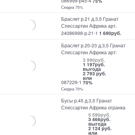
086999-р45-4
75%
Скидка 75%
Браслет р.21 д.3,5 Гранат
Спессартин Африка арт.
24086998-р.21-1
1 690
руб.
Браслет р.20-23 д.3,5 Гранат
Спессартин Африка арт:
3 990
руб.
1 197
руб.
выгода
2 793 руб.
или
087229-1
70%
Скидка 70%
Бусы р.45 д.3,5 Гранат
Спессартин Африка огранка
5 590
руб.
3 466
руб.
выгода
2 124 руб.
или