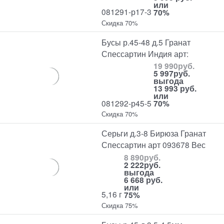
или
081291-р17-3
70%
Скидка 70%
Бусы р.45-48 д.5 Гранат
Спессартин Индия арт:
19 990
руб.
5 997
руб.
выгода
13 993 руб.
или
081292-р45-5
70%
Скидка 70%
Серьги д.3-8 Бирюза Гранат
Спессартин арт 093678 Вес
8 890
руб.
2 222
руб.
выгода
6 668 руб.
или
5,16 г
75%
Скидка 75%