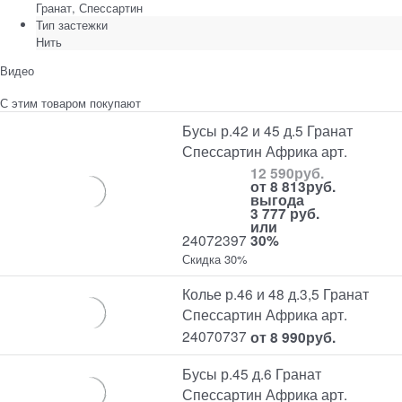
Гранат, Спессартин
Тип застежки
Нить
Видео
С этим товаром покупают
Бусы р.42 и 45 д.5 Гранат
Спессартин Африка арт.
12 590
руб.
от
8 813
руб.
выгода
3 777 руб.
или
24072397
30%
Скидка 30%
Колье р.46 и 48 д.3,5 Гранат
Спессартин Африка арт.
24070737
от
8 990
руб.
Бусы р.45 д.6 Гранат
Спессартин Африка арт.