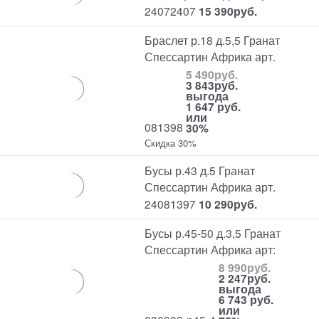
24072407
15 390
руб.
Браслет р.18 д.5,5 Гранат
Спессартин Африка арт.
5 490
руб.
3 843
руб.
выгода
1 647 руб.
или
081398
30%
Скидка 30%
Бусы р.43 д.5 Гранат
Спессартин Африка арт.
24081397
10 290
руб.
Бусы р.45-50 д.3,5 Гранат
Спессартин Африка арт:
8 990
руб.
2 247
руб.
выгода
6 743 руб.
или