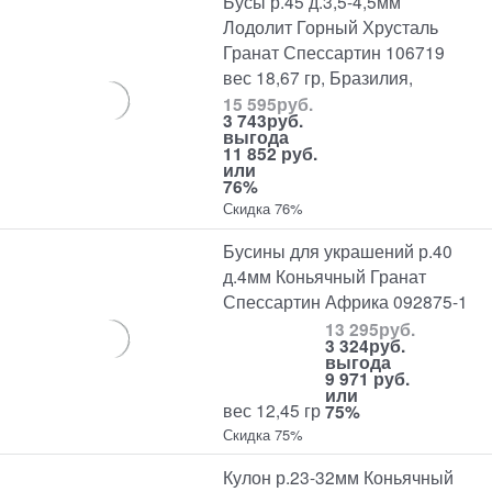
Бусы р.45 д.3,5-4,5мм
Лодолит Горный Хрусталь
Гранат Спессартин 106719
вес 18,67 гр, Бразилия,
15 595
руб.
3 743
руб.
выгода
11 852 руб.
или
76%
Скидка 76%
Бусины для украшений р.40
д.4мм Коньячный Гранат
Спессартин Африка 092875-1
13 295
руб.
3 324
руб.
выгода
9 971 руб.
или
вес 12,45 гр
75%
Скидка 75%
Кулон р.23-32мм Коньячный