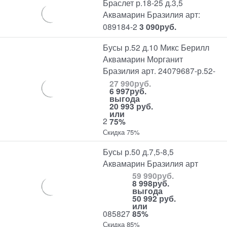
Браслет р.18-25 д.3,5
Аквамарин Бразилия арт:
089184-2
3 090
руб.
Бусы р.52 д.10 Микс Берилл
Аквамарин Морганит
Бразилия арт. 24079687-р.52-
27 990
руб.
6 997
руб.
выгода
20 993 руб.
или
2
75%
Скидка 75%
Бусы р.50 д.7,5-8,5
Аквамарин Бразилия арт
59 990
руб.
8 998
руб.
выгода
50 992 руб.
или
085827
85%
Скидка 85%