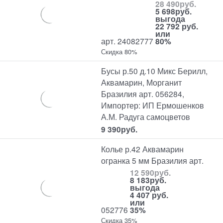
28 490
руб.
5 698
руб.
выгода
22 792 руб.
или
арт. 24082777
80%
Скидка 80%
Бусы р.50 д.10 Микс Берилл,
Аквамарин, Морганит
Бразилия арт. 056284,
Импортер: ИП Ермошенков
А.М. Радуга самоцветов
9 390
руб.
Колье р.42 Аквамарин
огранка 5 мм Бразилия арт.
12 590
руб.
8 183
руб.
выгода
4 407 руб.
или
052776
35%
Скидка 35%