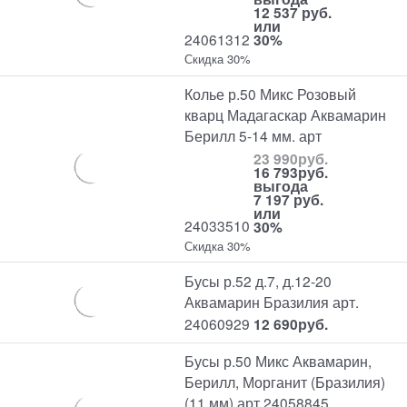
12 537 руб.
или
24061312
30%
Скидка 30%
Колье р.50 Микс Розовый
кварц Мадагаскар Аквамарин
Берилл 5-14 мм. арт
23 990
руб.
16 793
руб.
выгода
7 197 руб.
или
24033510
30%
Скидка 30%
Бусы р.52 д.7, д.12-20
Аквамарин Бразилия арт.
24060929
12 690
руб.
Бусы р.50 Микс Аквамарин,
Берилл, Морганит (Бразилия)
(11 мм) арт 24058845,