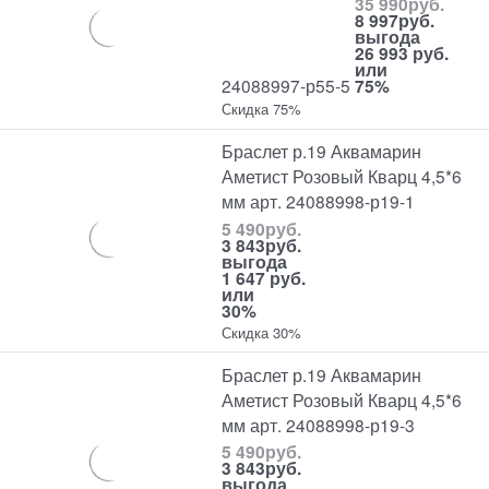
35 990
руб.
8 997
руб.
выгода
26 993 руб.
или
24088997-р55-5
75%
Скидка 75%
Браслет р.19 Аквамарин
Аметист Розовый Кварц 4,5*6
мм арт. 24088998-р19-1
5 490
руб.
3 843
руб.
выгода
1 647 руб.
или
30%
Скидка 30%
Браслет р.19 Аквамарин
Аметист Розовый Кварц 4,5*6
мм арт. 24088998-р19-3
5 490
руб.
3 843
руб.
выгода