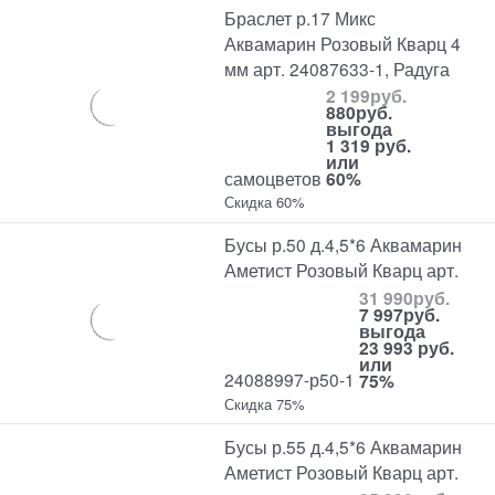
Браслет р.17 Микс
Аквамарин Розовый Кварц 4
мм арт. 24087633-1, Радуга
2 199
руб.
880
руб.
выгода
1 319 руб.
или
самоцветов
60%
Скидка 60%
Бусы р.50 д.4,5*6 Аквамарин
Аметист Розовый Кварц арт.
31 990
руб.
7 997
руб.
выгода
23 993 руб.
или
24088997-р50-1
75%
Скидка 75%
Бусы р.55 д.4,5*6 Аквамарин
Аметист Розовый Кварц арт.