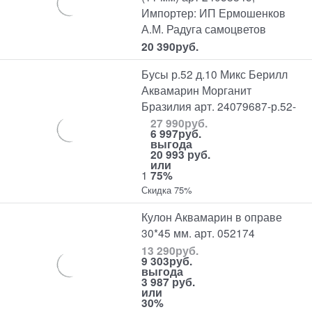
Импортер: ИП Ермошенков
А.М. Радуга самоцветов
20 390
руб.
Бусы р.52 д.10 Микс Берилл
Аквамарин Морганит
Бразилия арт. 24079687-р.52-
27 990
руб.
6 997
руб.
выгода
20 993 руб.
или
1
75%
Скидка 75%
Кулон Аквамарин в оправе
30*45 мм. арт. 052174
13 290
руб.
9 303
руб.
выгода
3 987 руб.
или
30%