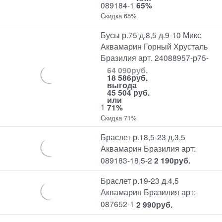
089184-1
65%
Скидка 65%
Бусы р.75 д.8,5 д.9-10 Микс
Аквамарин Горный Хрусталь
Бразилия арт. 24088957-р75-
64 090
руб.
18 586
руб.
выгода
45 504 руб.
или
1
71%
Скидка 71%
Браслет р.18,5-23 д.3,5
Аквамарин Бразилия арт:
089183-18,5-2
2 190
руб.
Браслет р.19-23 д.4,5
Аквамарин Бразилия арт:
087652-1
2 990
руб.