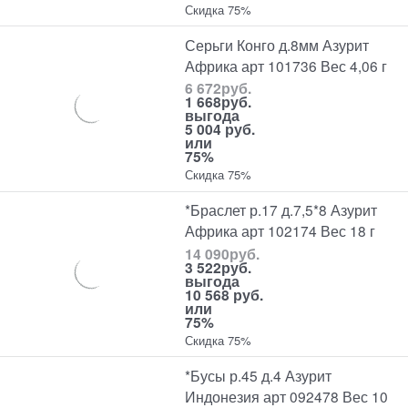
Скидка 75%
Серьги Конго д.8мм Азурит
Африка арт 101736 Вес 4,06 г
6 672
руб.
1 668
руб.
выгода
5 004 руб.
или
75%
Скидка 75%
*Браслет р.17 д.7,5*8 Азурит
Африка арт 102174 Вес 18 г
14 090
руб.
3 522
руб.
выгода
10 568 руб.
или
75%
Скидка 75%
*Бусы р.45 д.4 Азурит
Индонезия арт 092478 Вес 10