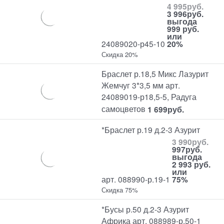
4 995
руб.
3 996
руб.
выгода
999 руб.
или
24089020-р45-10
20%
Скидка 20%
Браслет р.18,5 Микс Лазурит
Жемчуг 3*3,5 мм арт.
24089019-р18,5-5, Радуга
самоцветов
1 699
руб.
*Браслет р.19 д.2-3 Азурит
3 990
руб.
997
руб.
выгода
2 993 руб.
или
арт. 088990-р.19-1
75%
Скидка 75%
*Бусы р.50 д.2-3 Азурит
Африка арт. 088989-р.50-1