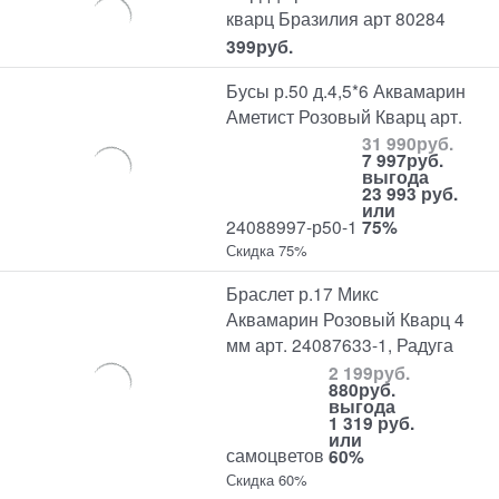
кварц Бразилия арт 80284
399
руб.
Бусы р.50 д.4,5*6 Аквамарин
Аметист Розовый Кварц арт.
31 990
руб.
7 997
руб.
выгода
23 993 руб.
или
24088997-р50-1
75%
Скидка 75%
Браслет р.17 Микс
Аквамарин Розовый Кварц 4
мм арт. 24087633-1, Радуга
2 199
руб.
880
руб.
выгода
1 319 руб.
или
самоцветов
60%
Скидка 60%