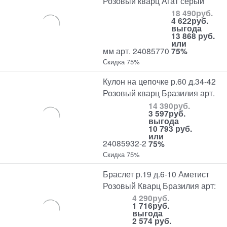
Розовый кварц Агат серый
18 490
руб.
4 622
руб.
выгода
13 868 руб.
или
мм арт. 24085770
75%
Скидка 75%
Кулон на цепочке р.60 д.34-42
Розовый кварц Бразилия арт.
14 390
руб.
3 597
руб.
выгода
10 793 руб.
или
24085932-2
75%
Скидка 75%
Браслет р.19 д.6-10 Аметист
Розовый Кварц Бразилия арт:
4 290
руб.
1 716
руб.
выгода
2 574 руб.