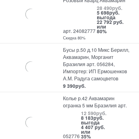
Розовый Кварц Аквамарин
28 490
руб.
5 698
руб.
выгода
22 792 руб.
или
арт. 24082777
80%
Скидка 80%
Бусы р.50 д.10 Микс Берилл,
Аквамарин, Морганит
Бразилия арт. 056284,
Импортер: ИП Ермошенков
А.М. Радуга самоцветов
9 390
руб.
Колье р.42 Аквамарин
огранка 5 мм Бразилия арт.
12 590
руб.
8 183
руб.
выгода
4 407 руб.
или
052776
35%