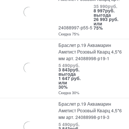
35 990
руб.
8 997
руб.
выгода
26 993 руб.
или
24088997-р55-5
75%
Скидка 75%
Браслет р.19 Аквамарин
Аметист Розовый Кварц 4,5*6
мм арт. 24088998-р19-1
5 490
руб.
3 843
руб.
выгода
1 647 руб.
или
30%
Скидка 30%
Браслет р.19 Аквамарин
Аметист Розовый Кварц 4,5*6
мм арт. 24088998-р19-3
5 490
руб.
3 843
руб.