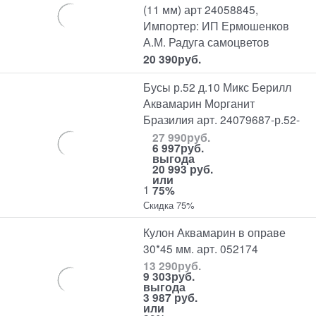
(11 мм) арт 24058845,
Импортер: ИП Ермошенков
А.М. Радуга самоцветов
20 390
руб.
Бусы р.52 д.10 Микс Берилл
Аквамарин Морганит
Бразилия арт. 24079687-р.52-
27 990
руб.
6 997
руб.
выгода
20 993 руб.
или
1
75%
Скидка 75%
Кулон Аквамарин в оправе
30*45 мм. арт. 052174
13 290
руб.
9 303
руб.
выгода
3 987 руб.
или