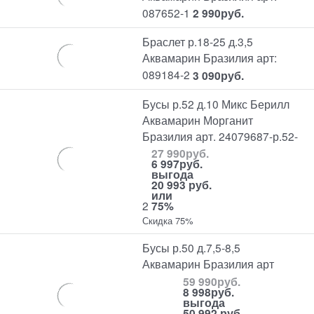
087652-1
2 990
руб.
Браслет р.18-25 д.3,5
Аквамарин Бразилия арт:
089184-2
3 090
руб.
Бусы р.52 д.10 Микс Берилл
Аквамарин Морганит
Бразилия арт. 24079687-р.52-
27 990
руб.
6 997
руб.
выгода
20 993 руб.
или
2
75%
Скидка 75%
Бусы р.50 д.7,5-8,5
Аквамарин Бразилия арт
59 990
руб.
8 998
руб.
выгода
50 992 руб.