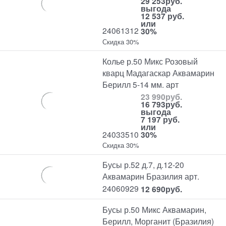
29 253
руб.
выгода
12 537 руб.
или
24061312
30%
Скидка 30%
Колье р.50 Микс Розовый
кварц Мадагаскар Аквамарин
Берилл 5-14 мм. арт
23 990
руб.
16 793
руб.
выгода
7 197 руб.
или
24033510
30%
Скидка 30%
Бусы р.52 д.7, д.12-20
Аквамарин Бразилия арт.
24060929
12 690
руб.
Бусы р.50 Микс Аквамарин,
Берилл, Морганит (Бразилия)