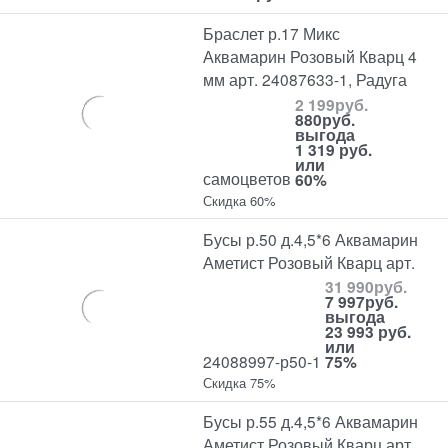
Браслет р.17 Микс
Аквамарин Розовый Кварц 4
мм арт. 24087633-1, Радуга
2 199
руб.
880
руб.
выгода
1 319 руб.
или
самоцветов
60%
Скидка 60%
Бусы р.50 д.4,5*6 Аквамарин
Аметист Розовый Кварц арт.
31 990
руб.
7 997
руб.
выгода
23 993 руб.
или
24088997-р50-1
75%
Скидка 75%
Бусы р.55 д.4,5*6 Аквамарин
Аметист Розовый Кварц арт.