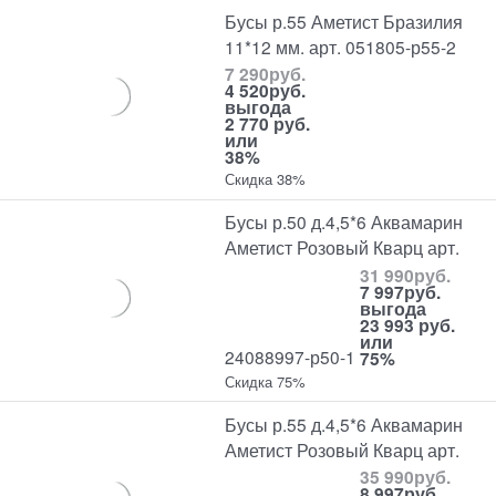
Бусы р.55 Аметист Бразилия
11*12 мм. арт. 051805-р55-2
7 290
руб.
4 520
руб.
выгода
2 770 руб.
или
38%
Скидка 38%
Бусы р.50 д.4,5*6 Аквамарин
Аметист Розовый Кварц арт.
31 990
руб.
7 997
руб.
выгода
23 993 руб.
или
24088997-р50-1
75%
Скидка 75%
Бусы р.55 д.4,5*6 Аквамарин
Аметист Розовый Кварц арт.
35 990
руб.
8 997
руб.