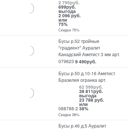
2 795
руб.
699
руб.
выгода
2 096 руб.
или
75%
Скидка 75%
Бусы р.52 тройные
"градиент" Ауралит
Канадский Аметист 3 мм арт.
079623
9 490
руб.
Бусы р.50 д.10-16 Аметист
Бразилия огранка арт.
62 599
руб.
38 811
руб.
выгода
23 788 руб.
или
088788-2
38%
Скидка 38%
Бусы р.46 д.5 Ауралит