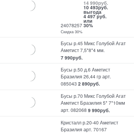
14 990
руб.
10 493
руб.
выгода
4 497 руб.
или
24078257
30%
Скидка 30%
Бусы р.45 Микс Голубой Агат
Аметист 7,5*8*4 мм.
7 990
руб.
Бусы р.50 д.6 Аметист
Бразилия 26,44 гр арт.
085043
2 890
руб.
Бусы р.70 Микс Голубой Агат
Аметист Бразилия 5* 7*10мм
арт. 082068
9 990
руб.
Кристалл р.20-40 Аметист
Бразилия арт. 70167