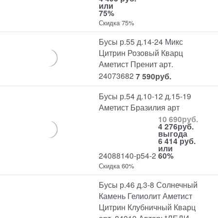
или
75%
Скидка 75%
Бусы р.55 д.14-24 Микс
Цитрин Розовый Кварц
Аметист Пренит арт.
24073682
7 590
руб.
Бусы р.54 д.10-12 д.15-19
Аметист Бразилия арт
10 690
руб.
4 276
руб.
выгода
6 414 руб.
или
24088140-р54-2
60%
Скидка 60%
Бусы р.46 д.3-8 Солнечный
Камень Гелиолит Аметист
Цитрин Клубничный Кварц