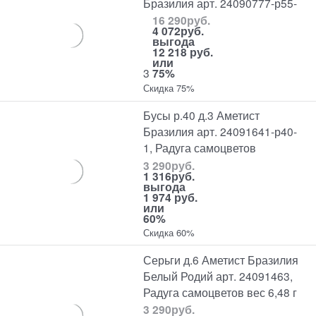
Бразилия арт. 24090777-р55-
16 290
руб.
4 072
руб.
выгода
12 218 руб.
или
3
75%
Скидка 75%
Бусы р.40 д.3 Аметист
Бразилия арт. 24091641-р40-
1, Радуга самоцветов
3 290
руб.
1 316
руб.
выгода
1 974 руб.
или
60%
Скидка 60%
Серьги д.6 Аметист Бразилия
Белый Родий арт. 24091463,
Радуга самоцветов вес 6,48 г
3 290
руб.