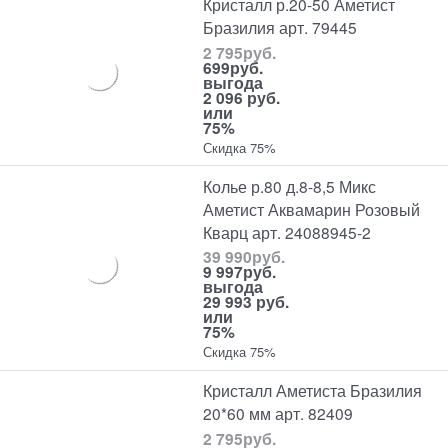
Кристалл р.20-50 Аметист
Бразилия арт. 79445
2 795
руб.
699
руб.
выгода
2 096 руб.
или
75%
Скидка 75%
Колье р.80 д.8-8,5 Микс
Аметист Аквамарин Розовый
Кварц арт. 24088945-2
39 990
руб.
9 997
руб.
выгода
29 993 руб.
или
75%
Скидка 75%
Кристалл Аметиста Бразилия
20*60 мм арт. 82409
2 795
руб.