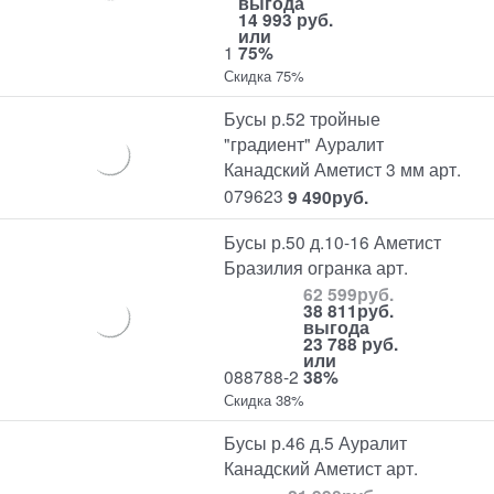
выгода
14 993 руб.
или
1
75%
Скидка 75%
Бусы р.52 тройные
"градиент" Ауралит
Канадский Аметист 3 мм арт.
079623
9 490
руб.
Бусы р.50 д.10-16 Аметист
Бразилия огранка арт.
62 599
руб.
38 811
руб.
выгода
23 788 руб.
или
088788-2
38%
Скидка 38%
Бусы р.46 д.5 Ауралит
Канадский Аметист арт.