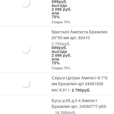
699
руб.
выгода
2 096 руб.
или
75%
Скидка 75%
Кристалл Аметиста Бразилия
20*50 мм арт. 82410
2 795
руб.
699
руб.
выгода
2 096 руб.
или
75%
Скидка 75%
Серьги Цитрин Аметист 8-7*9
мм Бразилия арт 24081505
вес 6,91 г.
2 790
руб.
Бусы р.55 д.3-4 Аметист
Бразилия арт. 24090777-р55-
16 290
руб.