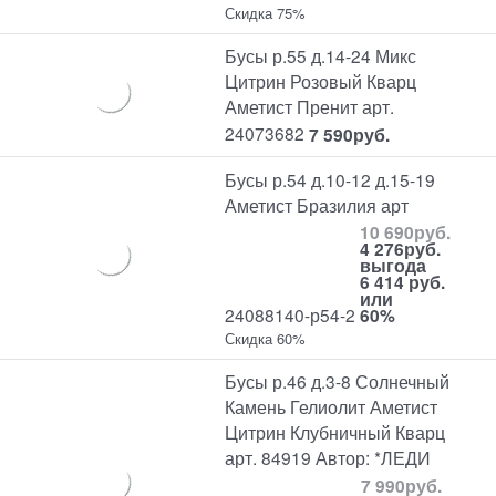
Скидка 75%
Бусы р.55 д.14-24 Микс
Цитрин Розовый Кварц
Аметист Пренит арт.
24073682
7 590
руб.
Бусы р.54 д.10-12 д.15-19
Аметист Бразилия арт
10 690
руб.
4 276
руб.
выгода
6 414 руб.
или
24088140-р54-2
60%
Скидка 60%
Бусы р.46 д.3-8 Солнечный
Камень Гелиолит Аметист
Цитрин Клубничный Кварц
арт. 84919 Автор: *ЛЕДИ
7 990
руб.