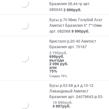
Бразилия 26,44 гр арт.
085043
2 890
руб.
Бусы р.70 Микс Голубой Агат
Аметист Бразилия 5* 7*10мм
арт. 082068
9 990
руб.
Кристалл р.20-40 Аметист
Бразилия арт. 70167
2 795
руб.
699
руб.
выгода
2 096 руб.
или
75%
Скидка 75%
Бусы р.53-58 д.4 д.10-12
Лавандовый Аметист
Бразилия арт. 24079643-р.53-
19 990
руб.
4 997
руб.