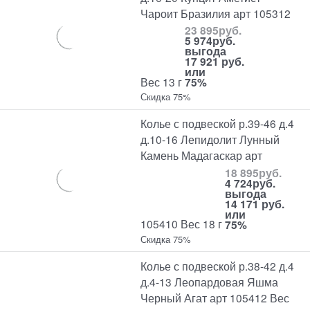
Чароит Бразилия арт 105312
23 895
руб.
5 974
руб.
выгода
17 921 руб.
или
Вес 13 г
75%
Скидка 75%
Колье с подвеской р.39-46 д.4
д.10-16 Лепидолит Лунный
Камень Мадагаскар арт
18 895
руб.
4 724
руб.
выгода
14 171 руб.
или
105410 Вес 18 г
75%
Скидка 75%
Колье с подвеской р.38-42 д.4
д.4-13 Леопардовая Яшма
Черный Агат арт 105412 Вес