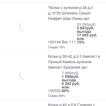
*Колье с кулоном р.38 д.3
д.15*20 Шпинель Гранат
Нефрит Шри-Ланка арт
23 590
руб.
5 897
руб.
выгода
17 693 руб.
или
100144 Вес 11 г
75%
Скидка 75%
Колье р.38-42 д.2-3 Аметист и
Лунный Камень кулоном
Аметист Бразилия арт
7 990
руб.
1 598
руб.
выгода
6 392 руб.
или
100332
80%
Скидка 80%
Колье р.45 д.5*6 Селенит с