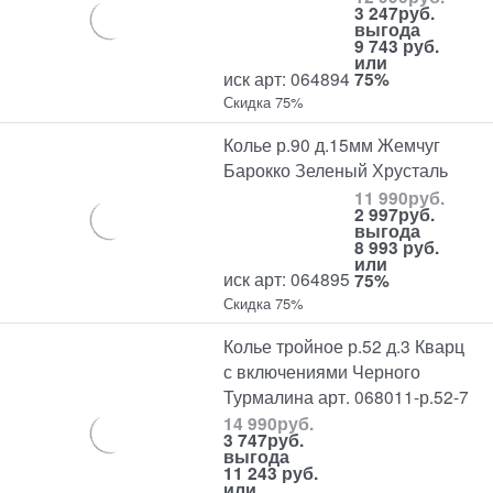
3 247
руб.
выгода
9 743 руб.
или
иск арт: 064894
75%
Скидка 75%
Колье р.90 д.15мм Жемчуг
Барокко Зеленый Хрусталь
11 990
руб.
2 997
руб.
выгода
8 993 руб.
или
иск арт: 064895
75%
Скидка 75%
Колье тройное р.52 д.3 Кварц
с включениями Черного
Турмалина арт. 068011-р.52-7
14 990
руб.
3 747
руб.
выгода
11 243 руб.
или