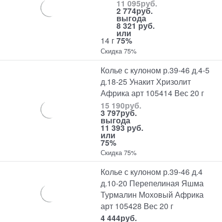
11 095
руб.
2 774
руб.
выгода
8 321 руб.
или
14 г
75%
Скидка 75%
Колье с кулоном р.39-46 д.4-5
д.18-25 Унакит Хризолит
Африка арт 105414 Вес 20 г
15 190
руб.
3 797
руб.
выгода
11 393 руб.
или
75%
Скидка 75%
Колье с кулоном р.39-46 д.4
д.10-20 Перепелиная Яшма
Турмалин Моховый Африка
арт 105428 Вес 20 г
4 444
руб.