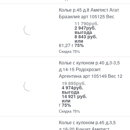
Колье р.45 д.8 Аметист Агат
Бразилия арт 105125 Вес
11 790
руб.
2 947
руб.
выгода
8 843 руб.
или
61,27 г
75%
Скидка 75%
Колье с кулоном р.40 д.3-3,5
д.14-15 Родохрозит
Аргентина арт 105149 Вес 12
19 895
руб.
4 974
руб.
выгода
14 921 руб.
или
г
75%
Скидка 75%
Колье с кулоном р.45 д.3,5
д.16-20 Кунцит Аметист