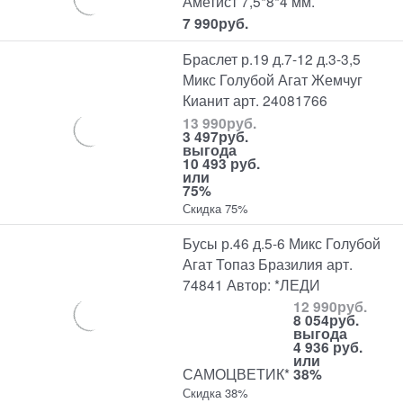
Аметист 7,5*8*4 мм.
7 990
руб.
Браслет р.19 д.7-12 д.3-3,5
Микс Голубой Агат Жемчуг
Кианит арт. 24081766
13 990
руб.
3 497
руб.
выгода
10 493 руб.
или
75%
Скидка 75%
Бусы р.46 д.5-6 Микс Голубой
Агат Топаз Бразилия арт.
74841 Автор: *ЛЕДИ
12 990
руб.
8 054
руб.
выгода
4 936 руб.
или
САМОЦВЕТИК*
38%
Скидка 38%