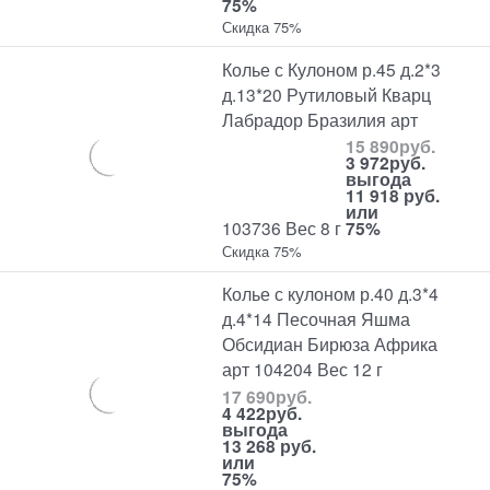
75%
Скидка 75%
Колье с Кулоном р.45 д.2*3
д.13*20 Рутиловый Кварц
Лабрадор Бразилия арт
15 890
руб.
3 972
руб.
выгода
11 918 руб.
или
103736 Вес 8 г
75%
Скидка 75%
Колье с кулоном р.40 д.3*4
д.4*14 Песочная Яшма
Обсидиан Бирюза Африка
арт 104204 Вес 12 г
17 690
руб.
4 422
руб.
выгода
13 268 руб.
или
75%