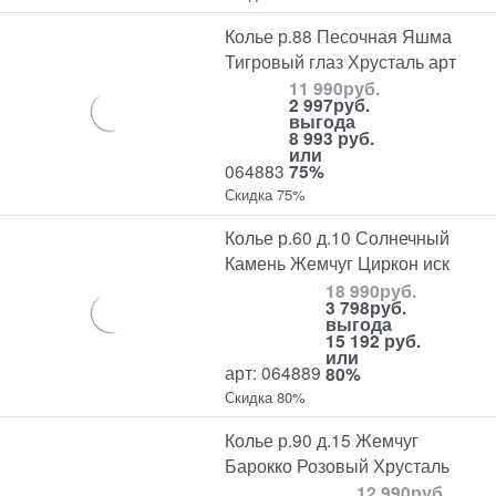
Колье р.88 Песочная Яшма
Тигровый глаз Хрусталь арт
11 990
руб.
2 997
руб.
выгода
8 993 руб.
или
064883
75%
Скидка 75%
Колье р.60 д.10 Солнечный
Камень Жемчуг Циркон иск
18 990
руб.
3 798
руб.
выгода
15 192 руб.
или
арт: 064889
80%
Скидка 80%
Колье р.90 д.15 Жемчуг
Барокко Розовый Хрусталь
12 990
руб.