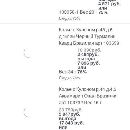
4 571 руб.
или
103058-1 Вес 20 г
75%
Скидка 75%
Колье с Кулоном р.48 д.6
д.16*26 Черный Турмалин
Кварц Бразилия арт 103659
10 390
руб.
2 494
руб.
выгода
7 896 руб.
или
Вес 34 г
76%
Скидка 76%
Колье с Кулоном р.44 д.4,5
Аквамарин Опал Бразилия
арт 103732 Вес 16 г
23 790
руб.
5 947
руб.
выгода
17 843 руб.
или