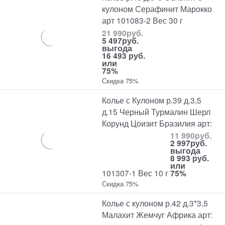
кулоном Серафинит Марокко
арт 101083-2 Вес 30 г
21 990
руб.
5 497
руб.
выгода
16 493 руб.
или
75%
Скидка 75%
Колье с Кулоном р.39 д.3,5
д.15 Черный Турмалин Шерл
Корунд Цоизит Бразилия арт:
11 990
руб.
2 997
руб.
выгода
8 993 руб.
или
101307-1 Вес 10 г
75%
Скидка 75%
Колье с кулоном р.42 д.3*3,5
Малахит Жемчуг Африка арт: