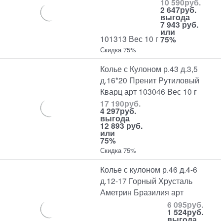
10 590
руб.
2 647
руб.
выгода
7 943 руб.
или
101313 Вес 10 г
75%
Скидка 75%
Колье с Кулоном р.43 д.3,5
д.16*20 Пренит Рутиловый
Кварц арт 103046 Вес 10 г
17 190
руб.
4 297
руб.
выгода
12 893 руб.
или
75%
Скидка 75%
Колье с кулоном р.46 д.4-6
д.12-17 Горный Хрусталь
Аметрин Бразилия арт
6 095
руб.
1 524
руб.
выгода