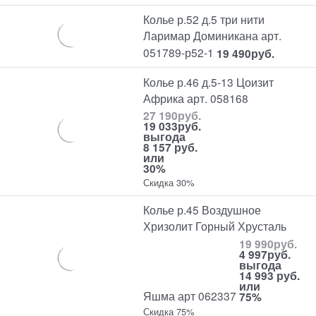
Колье р.52 д.5 три нити
Ларимар Доминикана арт.
051789-р52-1
19 490
руб.
Колье р.46 д.5-13 Цоизит
Африка арт. 058168
27 190
руб.
19 033
руб.
выгода
8 157 руб.
или
30%
Скидка 30%
Колье р.45 Воздушное
Хризолит Горный Хрусталь
19 990
руб.
4 997
руб.
выгода
14 993 руб.
или
Яшма арт 062337
75%
Скидка 75%