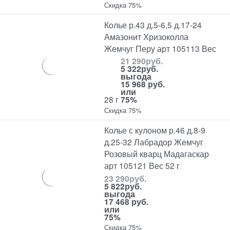
Скидка 75%
Колье р.43 д.5-6,5 д.17-24
Амазонит Хризоколла
Жемчуг Перу арт 105113 Вес
21 290
руб.
5 322
руб.
выгода
15 968 руб.
или
28 г
75%
Скидка 75%
Колье с кулоном р.46 д.8-9
д.25-32 Лабрадор Жемчуг
Розовый кварц Мадагаскар
арт 105121 Вес 52 г
23 290
руб.
5 822
руб.
выгода
17 468 руб.
или
75%
Скидка 75%