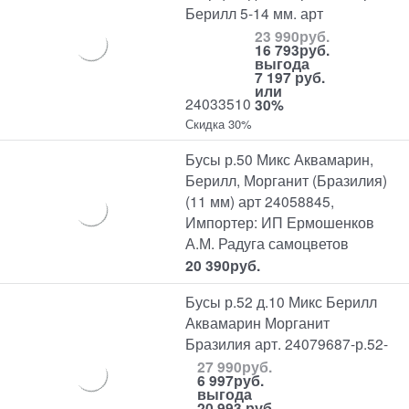
Берилл 5-14 мм. арт
23 990
руб.
16 793
руб.
выгода
7 197 руб.
или
24033510
30%
Скидка 30%
Бусы р.50 Микс Аквамарин,
Берилл, Морганит (Бразилия)
(11 мм) арт 24058845,
Импортер: ИП Ермошенков
А.М. Радуга самоцветов
20 390
руб.
Бусы р.52 д.10 Микс Берилл
Аквамарин Морганит
Бразилия арт. 24079687-р.52-
27 990
руб.
6 997
руб.
выгода
20 993 руб.