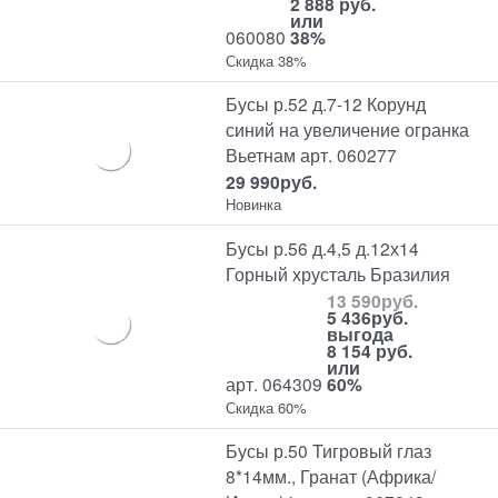
2 888 руб.
или
060080
38%
Скидка 38%
Бусы р.52 д.7-12 Корунд
синий на увеличение огранка
Вьетнам арт. 060277
29 990
руб.
Новинка
Бусы р.56 д.4,5 д.12х14
Горный хрусталь Бразилия
13 590
руб.
5 436
руб.
выгода
8 154 руб.
или
арт. 064309
60%
Скидка 60%
Бусы р.50 Тигровый глаз
8*14мм., Гранат (Африка/