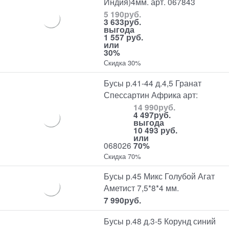
Индия)4мм. арт. 067843
5 190
руб.
3 633
руб.
выгода
1 557 руб.
или
30%
Скидка 30%
Бусы р.41-44 д.4,5 Гранат
Спессартин Африка арт:
14 990
руб.
4 497
руб.
выгода
10 493 руб.
или
068026
70%
Скидка 70%
Бусы р.45 Микс Голубой Агат
Аметист 7,5*8*4 мм.
7 990
руб.
Бусы р.48 д.3-5 Корунд синий