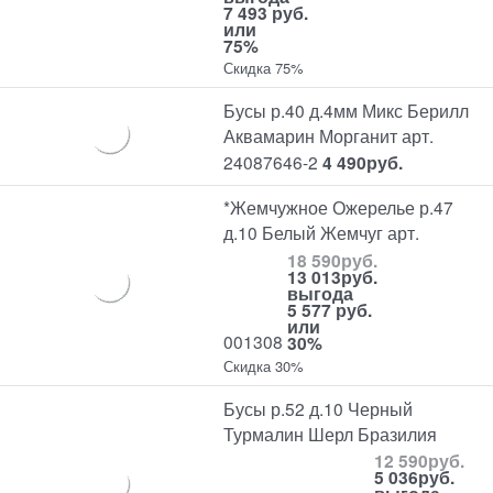
7 493 руб.
или
75%
Скидка 75%
Бусы р.40 д.4мм Микс Берилл
Аквамарин Морганит арт.
24087646-2
4 490
руб.
*Жемчужное Ожерелье р.47
д.10 Белый Жемчуг арт.
18 590
руб.
13 013
руб.
выгода
5 577 руб.
или
001308
30%
Скидка 30%
Бусы р.52 д.10 Черный
Турмалин Шерл Бразилия
12 590
руб.
5 036
руб.