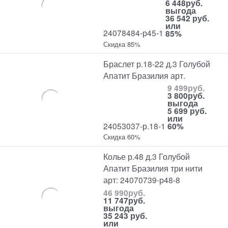
6 448
руб.
выгода
36 542 руб.
или
24078484-р45-1
85%
Скидка 85%
Браслет р.18-22 д.3 Голубой
Апатит Бразилия арт.
9 499
руб.
3 800
руб.
выгода
5 699 руб.
или
24053037-р.18-1
60%
Скидка 60%
Колье р.48 д.3 Голубой
Апатит Бразилия три нити
арт: 24070739-р48-8
46 990
руб.
11 747
руб.
выгода
35 243 руб.
или