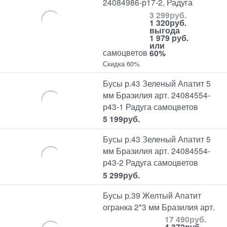
24084986-р17-2, Радуга
3 299
руб.
1 320
руб.
выгода
1 979 руб.
или
самоцветов
60%
Скидка 60%
Бусы р.43 Зеленый Апатит 5
мм Бразилия арт. 24084554-
р43-1 Радуга самоцветов
5 199
руб.
Бусы р.43 Зеленый Апатит 5
мм Бразилия арт. 24084554-
р43-2 Радуга самоцветов
5 299
руб.
Бусы р.39 Желтый Апатит
огранка 2*3 мм Бразилия арт.
17 490
руб.
4 372
руб.