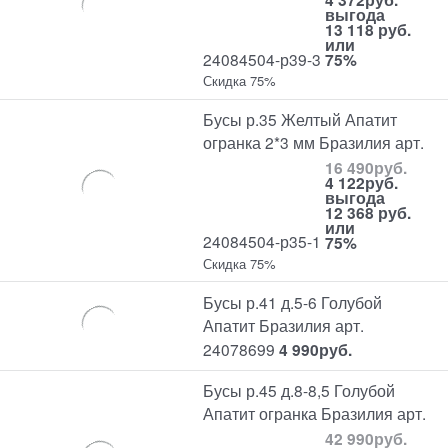
выгода
13 118 руб.
или
24084504-р39-3
75%
Скидка 75%
Бусы р.35 Желтый Апатит
огранка 2*3 мм Бразилия арт.
16 490
руб.
4 122
руб.
выгода
12 368 руб.
или
24084504-р35-1
75%
Скидка 75%
Бусы р.41 д.5-6 Голубой
Апатит Бразилия арт.
24078699
4 990
руб.
Бусы р.45 д.8-8,5 Голубой
Апатит огранка Бразилия арт.
42 990
руб.