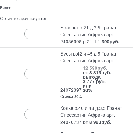
Видео
С этим товаром покупают
Браслет р.21 д.3,5 Гранат
Спессартин Африка арт.
24086998-р.21-1
1 690
руб.
Бусы р.42 и 45 д.5 Гранат
Спессартин Африка арт.
12 590
руб.
от
8 813
руб.
выгода
3 777 руб.
или
24072397
30%
Скидка 30%
Колье р.46 и 48 д.3,5 Гранат
Спессартин Африка арт.
24070737
от
8 990
руб.