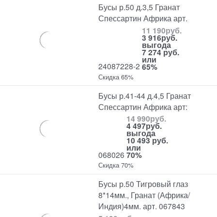
Бусы р.50 д.3,5 Гранат
Спессартин Африка арт.
11 190
руб.
3 916
руб.
выгода
7 274 руб.
или
24087228-2
65%
Скидка 65%
Бусы р.41-44 д.4,5 Гранат
Спессартин Африка арт:
14 990
руб.
4 497
руб.
выгода
10 493 руб.
или
068026
70%
Скидка 70%
Бусы р.50 Тигровый глаз
8*14мм., Гранат (Африка/
Индия)4мм. арт. 067843