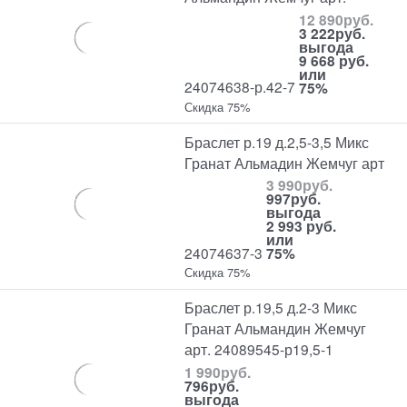
12 890
руб.
3 222
руб.
выгода
9 668 руб.
или
24074638-р.42-7
75%
Скидка 75%
Браслет р.19 д.2,5-3,5 Микс
Гранат Альмадин Жемчуг арт
3 990
руб.
997
руб.
выгода
2 993 руб.
или
24074637-3
75%
Скидка 75%
Браслет р.19,5 д.2-3 Микс
Гранат Альмандин Жемчуг
арт. 24089545-р19,5-1
1 990
руб.
796
руб.
выгода