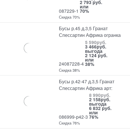
2 793 руб.
или
087229-1
70%
Скидка 70%
Бусы р.45 д.3,5 Гранат
Спессартин Африка огранка
5 590
руб.
3 466
руб.
выгода
2 124 руб.
или
24087228-4
38%
Скидка 38%
Бусы р.42-47 д.3,5 Гранат
Спессартин Африка арт:
8 990
руб.
2 158
руб.
выгода
6 832 руб.
или
086999-р42-3
76%
Скидка 76%