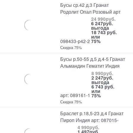
Бусы ср.42 д.3 Гранат
Родолит Опал Розовый арт
24 990
руб.
6 247
руб.
выгода
18 743 руб.
или
098433-р42-2
75%
Скидка 75%
Бусы р.50-55 д.5 д.4-5 Гранат
Альмандин Гематит Индия
8 990
руб.
2 247
руб.
выгода
6 743 руб.
или
арт: 089161-1
75%
Скидка 75%
Браслет р.18,5-23 д.4 Гранат
Пироп Индия арт: 087015-
4 990
руб.
1 497
руб.