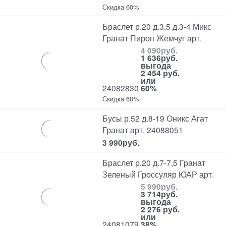
Скидка 60%
Браслет р.20 д.3,5 д.3-4 Микс
Гранат Пироп Жемчуг арт.
4 090
руб.
1 636
руб.
выгода
2 454 руб.
или
24082830
60%
Скидка 60%
Бусы р.52 д.8-19 Оникс Агат
Гранат арт. 24088051
3 990
руб.
Браслет р.20 д.7-7,5 Гранат
Зеленый Гроссуляр ЮАР арт.
5 990
руб.
3 714
руб.
выгода
2 276 руб.
или
24081079
38%