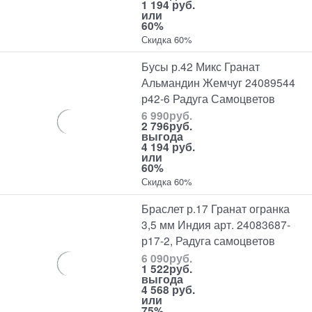
1 194 руб.
или
60%
Скидка 60%
Бусы р.42 Микс Гранат
Альмандин Жемчуг 24089544
р42-6 Радуга Самоцветов
6 990
руб.
2 796
руб.
выгода
4 194 руб.
или
60%
Скидка 60%
Браслет р.17 Гранат огранка
3,5 мм Индия арт. 24083687-
р17-2, Радуга самоцветов
6 090
руб.
1 522
руб.
выгода
4 568 руб.
или
75%