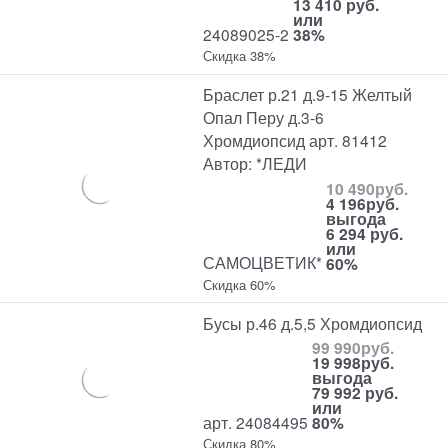
13 410 руб.
или
24089025-2
38%
Скидка 38%
Браслет р.21 д.9-15 Желтый
Опал Перу д.3-6
Хромдиопсид арт. 81412
Автор: *ЛЕДИ
10 490
руб.
4 196
руб.
выгода
6 294 руб.
или
САМОЦВЕТИК*
60%
Скидка 60%
Бусы р.46 д.5,5 Хромдиопсид
99 990
руб.
19 998
руб.
выгода
79 992 руб.
или
арт. 24084495
80%
Скидка 80%