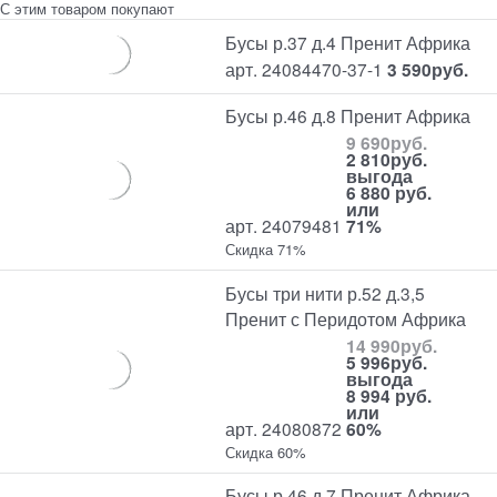
С этим товаром покупают
Бусы р.37 д.4 Пренит Африка
арт. 24084470-37-1
3 590
руб.
Бусы р.46 д.8 Пренит Африка
9 690
руб.
2 810
руб.
выгода
6 880 руб.
или
арт. 24079481
71%
Скидка 71%
Бусы три нити р.52 д.3,5
Пренит с Перидотом Африка
14 990
руб.
5 996
руб.
выгода
8 994 руб.
или
арт. 24080872
60%
Скидка 60%
Бусы р.46 д.7 Пренит Африка