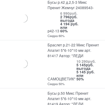
Бусы р.42 д.2,5-3 Микс
Пренит Жемчуг 24089543-
6 990
руб.
2 796
руб.
выгода
4 194 руб.
или
р42-13
60%
Скидка 60%
Браслет р.21-22 Микс Пренит
Апатит 5*6-10*10 мм арт.
81417 Автор: *ЛЕДИ
10 290
руб.
5 145
руб.
выгода
5 145 руб.
или
САМОЦВЕТИК*
50%
Скидка 50%
Бусы р.50 Микс Пренит
Апатит 5*6-10*10 мм арт.
81419 Автор: *ЛЕДИ