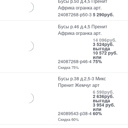
Бусы р.50 д.4,5 Пренит
Африка огранка арт.
24087268-р50-3
5 290
руб.
Бусы р.46 д.4,5 Пренит
Африка огранка арт.
14 096
руб.
3 524
руб.
выгода
10 572 руб.
или
24087268-р46-4
75%
Скидка 75%
Бусы р.38 д.2,5-3 Микс
Пренит Жемчуг арт
6 590
руб.
2 636
руб.
выгода
3 954 руб.
или
24089543-р38-4
60%
Скидка 60%