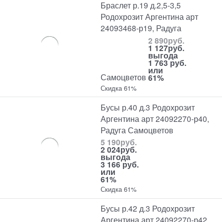
Браслет р.19 д.2,5-3,5
Родохрозит Аргентина арт
24093468-р19, Радуга
2 890
руб.
1 127
руб.
выгода
1 763 руб.
или
Самоцветов
61%
Скидка 61%
Бусы р.40 д.3 Родохрозит
Аргентина арт 24092270-р40,
Радуга Самоцветов
5 190
руб.
2 024
руб.
выгода
3 166 руб.
или
61%
Скидка 61%
Бусы р.42 д.3 Родохрозит
Аргентина арт 24092270-р42,