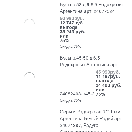
Бусы р.53 д.9-9,5 Родохрозит
Аргентина арт. 24077524
50 990
руб.
12 747
руб.
выгода
38 243 руб.
или
75%
Скидка 75%
Бусы р.45-50 д.6,5
Родохрозит Аргентина арт.
45 990
руб.
11 497
руб.
выгода
34 493 руб.
или
24082403-р45-2
75%
Скидка 75%
Серьги Родохрозит 7*11 мм
Аргентина Белый Родий арт
24071387, Радуга
Самоцветов вес 10,73 г.