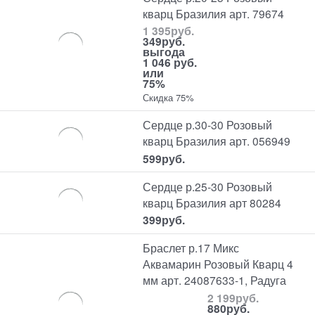
кварц Бразилия арт. 79674
1 395
руб.
349
руб.
выгода
1 046 руб.
или
75%
Скидка 75%
Сердце р.30-30 Розовый
кварц Бразилия арт. 056949
599
руб.
Сердце р.25-30 Розовый
кварц Бразилия арт 80284
399
руб.
Браслет р.17 Микс
Аквамарин Розовый Кварц 4
мм арт. 24087633-1, Радуга
2 199
руб.
880
руб.