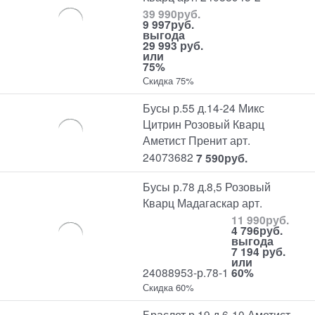
39 990
руб.
9 997
руб.
выгода
29 993 руб.
или
75%
Скидка 75%
Бусы р.55 д.14-24 Микс
Цитрин Розовый Кварц
Аметист Пренит арт.
24073682
7 590
руб.
Бусы р.78 д.8,5 Розовый
Кварц Мадагаскар арт.
11 990
руб.
4 796
руб.
выгода
7 194 руб.
или
24088953-р.78-1
60%
Скидка 60%
Браслет р.19 д.6-10 Аметист