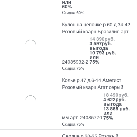
или
60%
Скидка 60%
Кулон на цепочке р.60 д.34-42
Розовый кварц Бразилия арт.
14 390
руб.
3 597
руб.
выгода
10 793 руб.
или
24085932-2
75%
Скидка 75%
Колье р.47 д.6-14 Аметист
Розовый кварц Агат серый
18 490
руб.
4 622
руб.
выгода
13 868 руб.
или
мм арт. 24085770
75%
Скидка 75%
Сердце р.20-25 Розовый