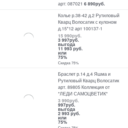
арт: 087021
6 890
руб.
Колье р.38-42 д.2 Рутиловый
Кварц Волосатик с кулоном
д.15*12 арт 100137-1
15 990
руб.
3 997
руб.
выгода
11 993 руб.
или
75%
Скидка 75%
Браслет р.14 д.4 Яшма и
Рутиловый Кварц Волосатик
арт. 89805 Коллекция от
*ЛЕДИ САМОЦВЕТИК*
3 990
руб.
997
руб.
выгода
2 993 руб.
или
75%
Скидка 75%