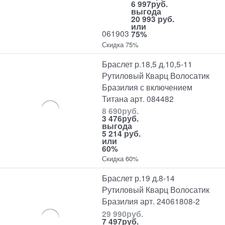
6 997
руб.
выгода
20 993 руб.
или
061903
75%
Скидка 75%
Браслет р.18,5 д.10,5-11
Рутиловый Кварц Волосатик
Бразилия с включением
Титана арт. 084482
8 690
руб.
3 476
руб.
выгода
5 214 руб.
или
60%
Скидка 60%
Браслет р.19 д.8-14
Рутиловый Кварц Волосатик
Бразилия арт. 24061808-2
29 990
руб.
7 497
руб.