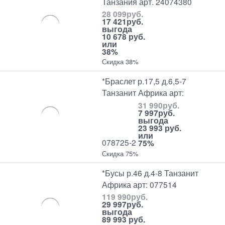
Танзания арт. 24074380
28 099
руб.
17 421
руб.
выгода
10 678 руб.
или
38%
Скидка 38%
*Браслет р.17,5 д.6,5-7
Танзанит Африка арт:
31 990
руб.
7 997
руб.
выгода
23 993 руб.
или
078725-2
75%
Скидка 75%
*Бусы р.46 д.4-8 Танзанит
Африка арт: 077514
119 990
руб.
29 997
руб.
выгода
89 993 руб.