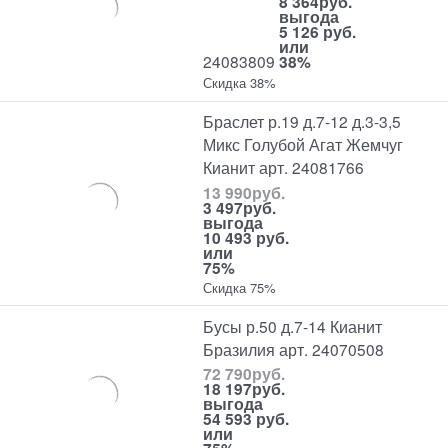
8 364
руб.
выгода
5 126 руб.
или
24083809
38%
Скидка 38%
Браслет р.19 д.7-12 д.3-3,5
Микс Голубой Агат Жемчуг
Кианит арт. 24081766
13 990
руб.
3 497
руб.
выгода
10 493 руб.
или
75%
Скидка 75%
Бусы р.50 д.7-14 Кианит
Бразилия арт. 24070508
72 790
руб.
18 197
руб.
выгода
54 593 руб.
или