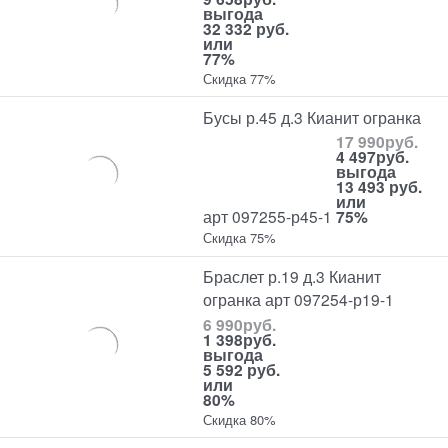
выгода
32 332 руб.
или
77%
Скидка 77%
Бусы р.45 д.3 Кианит огранка
17 990
руб.
4 497
руб.
выгода
13 493 руб.
или
арт 097255-р45-1
75%
Скидка 75%
Браслет р.19 д.3 Кианит
огранка арт 097254-р19-1
6 990
руб.
1 398
руб.
выгода
5 592 руб.
или
80%
Скидка 80%