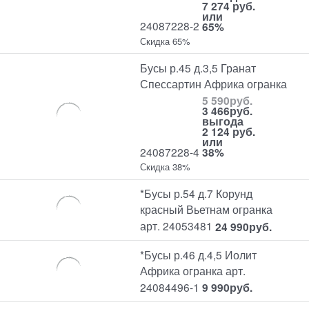
7 274 руб.
или
24087228-2
65%
Скидка 65%
Бусы р.45 д.3,5 Гранат
Спессартин Африка огранка
5 590
руб.
3 466
руб.
выгода
2 124 руб.
или
24087228-4
38%
Скидка 38%
*Бусы р.54 д.7 Корунд
красный Вьетнам огранка
арт. 24053481
24 990
руб.
*Бусы р.46 д.4,5 Иолит
Африка огранка арт.
24084496-1
9 990
руб.