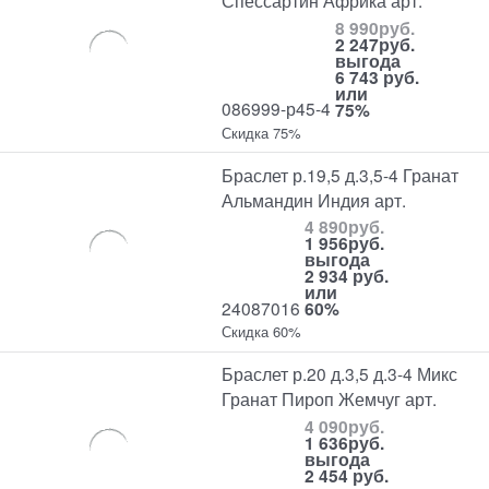
Спессартин Африка арт:
8 990
руб.
2 247
руб.
выгода
6 743 руб.
или
086999-р45-4
75%
Скидка 75%
Браслет р.19,5 д.3,5-4 Гранат
Альмандин Индия арт.
4 890
руб.
1 956
руб.
выгода
2 934 руб.
или
24087016
60%
Скидка 60%
Браслет р.20 д.3,5 д.3-4 Микс
Гранат Пироп Жемчуг арт.
4 090
руб.
1 636
руб.
выгода
2 454 руб.