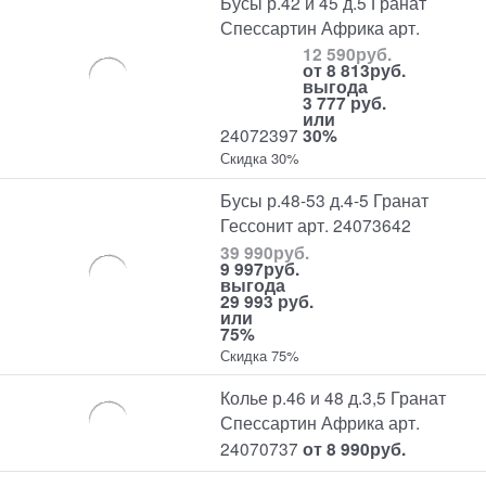
Бусы р.42 и 45 д.5 Гранат
Спессартин Африка арт.
12 590
руб.
от
8 813
руб.
выгода
3 777 руб.
или
24072397
30%
Скидка 30%
Бусы р.48-53 д.4-5 Гранат
Гессонит арт. 24073642
39 990
руб.
9 997
руб.
выгода
29 993 руб.
или
75%
Скидка 75%
Колье р.46 и 48 д.3,5 Гранат
Спессартин Африка арт.
24070737
от
8 990
руб.