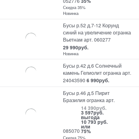
052776
35%
Скидка 35%
Новинка
Бусы р.52 д.7-12 Корунд
синий на увеличение огранка
Вьетнам арт. 060277
29 990
руб.
Новинка
Бусы р.42 д.6 Солнечный
камень Гелиолит огранка арт.
24043590
6 990
руб.
Бусы р.46 д.5 Пирит
Бразилия огранка арт.
14 390
руб.
3 597
руб.
выгода
10 793 руб.
или
085070
75%
Скидка 75%