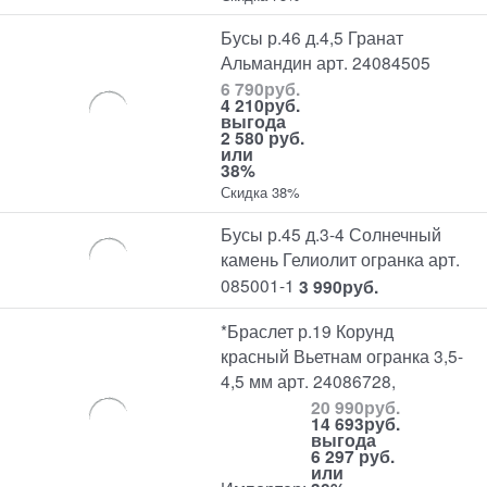
Бусы р.46 д.4,5 Гранат
Альмандин арт. 24084505
6 790
руб.
4 210
руб.
выгода
2 580 руб.
или
38%
Скидка 38%
Бусы р.45 д.3-4 Солнечный
камень Гелиолит огранка арт.
085001-1
3 990
руб.
*Браслет р.19 Корунд
красный Вьетнам огранка 3,5-
4,5 мм арт. 24086728,
20 990
руб.
14 693
руб.
выгода
6 297 руб.
или