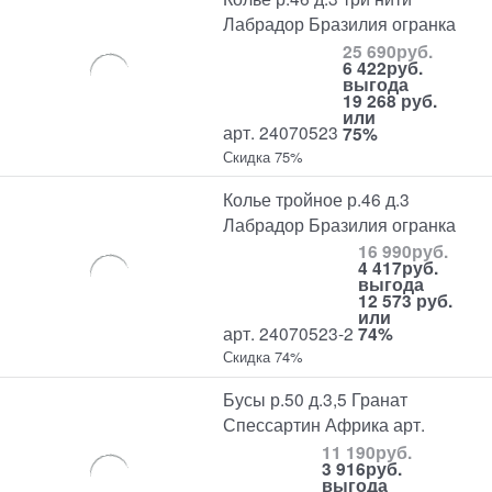
Лабрадор Бразилия огранка
25 690
руб.
6 422
руб.
выгода
19 268 руб.
или
арт. 24070523
75%
Скидка 75%
Колье тройное р.46 д.3
Лабрадор Бразилия огранка
16 990
руб.
4 417
руб.
выгода
12 573 руб.
или
арт. 24070523-2
74%
Скидка 74%
Бусы р.50 д.3,5 Гранат
Спессартин Африка арт.
11 190
руб.
3 916
руб.
выгода