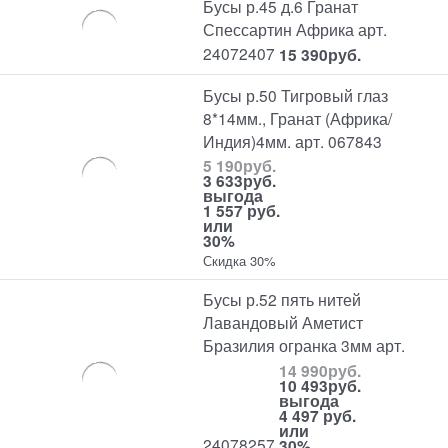
Бусы р.45 д.6 Гранат
Спессартин Африка арт.
24072407
15 390
руб.
Бусы р.50 Тигровый глаз
8*14мм., Гранат (Африка/
Индия)4мм. арт. 067843
5 190
руб.
3 633
руб.
выгода
1 557 руб.
или
30%
Скидка 30%
Бусы р.52 пять нитей
Лавандовый Аметист
Бразилия огранка 3мм арт.
14 990
руб.
10 493
руб.
выгода
4 497 руб.
или
24078257
30%