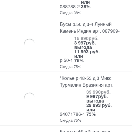
или
088788-2
38%
Скидка 38%
Бусы р.50 д.3-4 Лунный
Камень Индия арт. 087909-
15 990
руб.
3 997
руб.
выгода
11 993 руб.
или
р.50-1
75%
Скидка 75%
*Колье р.48-53 д.3 Микс
Турмалин Бразилия арт.
39 990
руб.
9 997
руб.
выгода
29 993 руб.
или
24071786-1
75%
Скидка 75%
Колье р.46 д.3 три нити