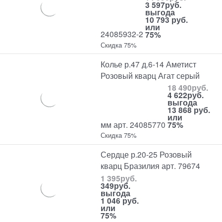
3 597
руб.
выгода
10 793 руб.
или
24085932-2
75%
Скидка 75%
Колье р.47 д.6-14 Аметист
Розовый кварц Агат серый
18 490
руб.
4 622
руб.
выгода
13 868 руб.
или
мм арт. 24085770
75%
Скидка 75%
Сердце р.20-25 Розовый
кварц Бразилия арт. 79674
1 395
руб.
349
руб.
выгода
1 046 руб.
или
75%