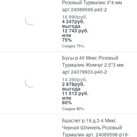
Розовый Турмалин 3*4 мм
арт 24089599-р42-2
16 990
руб.
4 247
руб.
выгода
12 743 руб.
или
75%
Скидка 75%
Бусы р.40 Микс Розовый
Турмалин Жемчуг 2,5*3 мм
арт 24079933-р40-2
14 390
руб.
2 878
руб.
выгода
11 512 руб.
или
80%
Скидка 80%
Браслет р.19 д.3-4 Микс
Черная Шпинель Розовый
Турмалин арт. 24089598-р19-