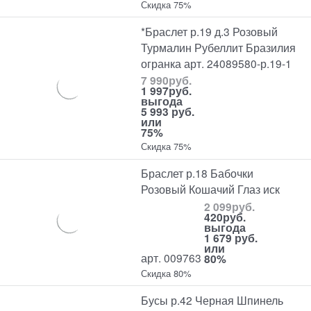
Скидка 75%
*Браслет р.19 д.3 Розовый
Турмалин Рубеллит Бразилия
огранка арт. 24089580-р.19-1
7 990
руб.
1 997
руб.
выгода
5 993 руб.
или
75%
Скидка 75%
Браслет р.18 Бабочки
Розовый Кошачий Глаз иск
2 099
руб.
420
руб.
выгода
1 679 руб.
или
арт. 009763
80%
Скидка 80%
Бусы р.42 Черная Шпинель