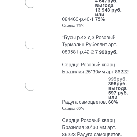
4 647
руб.
выгода
13 943 руб.
или
084463-р.40-1
75%
Скидка 75%
*Бусы р.42 д.3 Розовый
Турмалин Рубеллит арт.
089581-р.42-2
7 990
руб.
Сердце Розовый кварц
Бразилия 25*30мм арт 86222
995
руб.
398
руб.
выгода
597 руб.
или
Радуга самоцветов.
60%
Скидка 60%
Сердце Розовый кварц
Бразилия 30*30 мм арт.
86223 Радуга самоцветов.