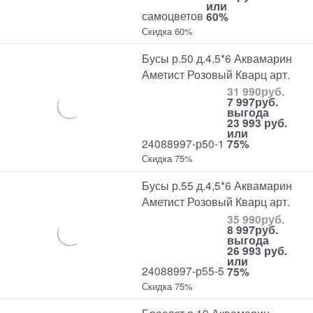
или
самоцветов
60%
Скидка 60%
Бусы р.50 д.4,5*6 Аквамарин
Аметист Розовый Кварц арт.
31 990
руб.
7 997
руб.
выгода
23 993 руб.
или
24088997-р50-1
75%
Скидка 75%
Бусы р.55 д.4,5*6 Аквамарин
Аметист Розовый Кварц арт.
35 990
руб.
8 997
руб.
выгода
26 993 руб.
или
24088997-р55-5
75%
Скидка 75%
Браслет р.19 Аквамарин