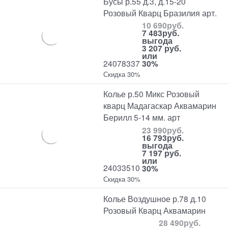
Бусы р.55 д.3, д.15-20
Розовый Кварц Бразилия арт.
10 690
руб.
7 483
руб.
выгода
3 207 руб.
или
24078337
30%
Скидка 30%
Колье р.50 Микс Розовый
кварц Мадагаскар Аквамарин
Берилл 5-14 мм. арт
23 990
руб.
16 793
руб.
выгода
7 197 руб.
или
24033510
30%
Скидка 30%
Колье Воздушное р.78 д.10
Розовый Кварц Аквамарин
28 490
руб.