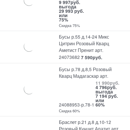
9 997
руб.
выгода
29 993 руб.
или
75%
Скидка 75%
Бусы р.55 д.14-24 Микс
Цитрин Розовый Кварц
Аметист Пренит арт.
24073682
7 590
руб.
Бусы р.78 д.8,5 Розовый
Кварц Мадагаскар арт.
11 990
руб.
4 796
руб.
выгода
7 194 руб.
или
24088953-р.78-1
60%
Скидка 60%
Браслет р.21 д.8 д.10-12
Розовый Кунцит Апатит арт.