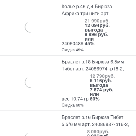
Колье р.46 д.4 Бирюза
Африка три нити арт.
21 990
руб.
12 094
руб.
выгода
9 896 руб.
или
24060489
45%
Скидка 45%
Браслет р.18 Бирюза 6,5мм
Тибет арт. 24086974 -р18-2,
12 790
руб.
5 116
руб.
выгода
7 674 руб.
или
вес 10,74 гр
60%
Скидка 60%
Браслет р.16 Бирюза Тибет
5,5*6 мм арт. 24086887-р16-2,
8 090
руб.
3 236
руб.