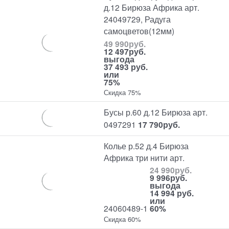
д.12 Бирюза Африка арт.
24049729, Радуга
самоцветов(12мм)
49 990
руб.
12 497
руб.
выгода
37 493 руб.
или
75%
Скидка 75%
Бусы р.60 д.12 Бирюза арт.
0497291
17 790
руб.
Колье р.52 д.4 Бирюза
Африка три нити арт.
24 990
руб.
9 996
руб.
выгода
14 994 руб.
или
24060489-1
60%
Скидка 60%