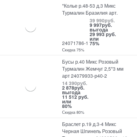
*Колье р.48-53 д.3 Микс
Турмалин Бразилия арт.
39 990
руб.
9 997
руб.
выгода
29 993 руб.
или
24071786-1
75%
Скидка 75%
Бусы р.40 Микс Розовый
Турмалин Жемчуг 2,5*3 мм
арт 24079933-р40-2
14 390
руб.
2 878
руб.
выгода
11 512 руб.
или
80%
Скидка 80%
Браслет р.19 д.3-4 Микс
Черная Шпинель Розовый