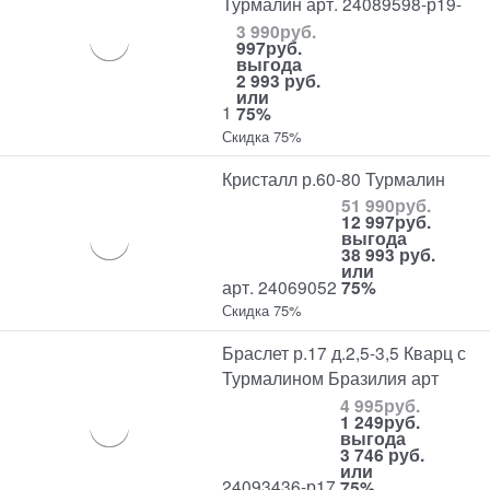
Турмалин арт. 24089598-р19-
3 990
руб.
997
руб.
выгода
2 993 руб.
или
1
75%
Скидка 75%
Кристалл р.60-80 Турмалин
51 990
руб.
12 997
руб.
выгода
38 993 руб.
или
арт. 24069052
75%
Скидка 75%
Браслет р.17 д.2,5-3,5 Кварц с
Турмалином Бразилия арт
4 995
руб.
1 249
руб.
выгода
3 746 руб.
или
24093436-р17
75%