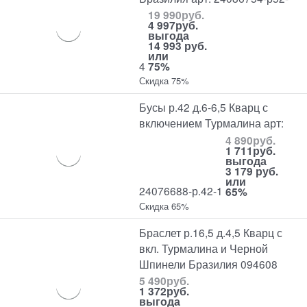
19 990
руб.
4 997
руб.
выгода
14 993 руб.
или
4
75%
Скидка 75%
Бусы р.42 д.6-6,5 Кварц с
включением Турмалина арт:
4 890
руб.
1 711
руб.
выгода
3 179 руб.
или
24076688-р.42-1
65%
Скидка 65%
Браслет р.16,5 д.4,5 Кварц с
вкл. Турмалина и Черной
Шпинели Бразилия 094608
5 490
руб.
1 372
руб.
выгода