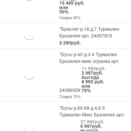
15 495 руб.
или
50%
Скидка 50%
*Браслет р.18 д.7 Турмалин
Бразилия арт. 24067876
5 290
руб.
*Бусы р.40 д.3-4 Турмалин
Бразилия микс огранка арт.
11 990
руб.
2 997
руб.
выгода
8 993 руб.
или
24086559
75%
Скидка 75%
*Бусы р.65-68 д.4,5-5
Турмалин Микс Бразилия арт:
27 990
руб.
6 997
руб.
выгода