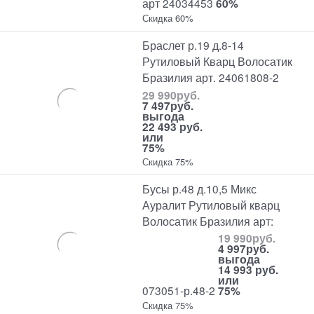
арт 24034453
60%
Скидка 60%
Браслет р.19 д.8-14
Рутиловый Кварц Волосатик
Бразилия арт. 24061808-2
29 990
руб.
7 497
руб.
выгода
22 493 руб.
или
75%
Скидка 75%
Бусы р.48 д.10,5 Микс
Ауралит Рутиловый кварц
Волосатик Бразилия арт:
19 990
руб.
4 997
руб.
выгода
14 993 руб.
или
073051-р.48-2
75%
Скидка 75%