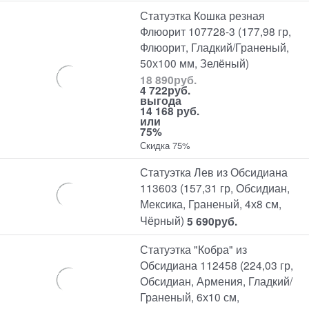
Статуэтка Кошка резная
Флюорит 107728-3 (177,98 гр,
Флюорит, Гладкий/Граненый,
50х100 мм, Зелёный)
18 890
руб.
4 722
руб.
выгода
14 168 руб.
или
75%
Скидка 75%
Статуэтка Лев из Обсидиана
113603 (157,31 гр, Обсидиан,
Мексика, Граненый, 4х8 см,
Чёрный)
5 690
руб.
Статуэтка "Кобра" из
Обсидиана 112458 (224,03 гр,
Обсидиан, Армения, Гладкий/
Граненый, 6х10 см,